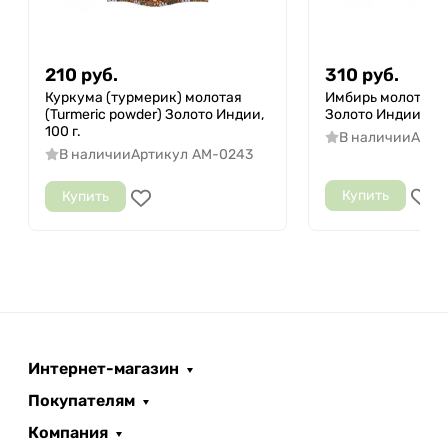
210
руб.
310
руб.
Куркума (турмерик) молотая
Имбирь молотый (
(Turmeric powder) Золото Индии,
Золото Индии, 100
100 г.
В наличии
Арти
В наличии
Артикул
AM-0243
Купить
Купить
Интернет-магазин
Покупателям
Компания