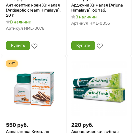
Антисептик крем Хималая
Арджуна Хималая (Arjuna
(Antiseptic cream Himalaya),
Himalaya), 60 таб.
20 г.
В наличии
В наличии
Артикул
HML-0055
Артикул
HML-0078
Купить
Купить
ХИТ
550
руб.
220
руб.
Ашвагандха Хималая
Аюрведическая зубная