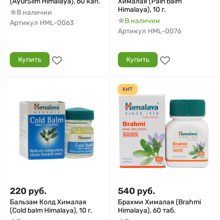
(AyurSlim Himalaya), 60 кап.
Хималая (Pain balm
Himalaya), 10 г.
В наличии
В наличии
Артикул
HML-0063
Артикул
HML-0076
Купить
Купить
ХИТ
220
руб.
540
руб.
Бальзам Колд Хималая
Брахми Хималая (Brahmi
(Cold balm Himalaya), 10 г.
Himalaya), 60 таб.