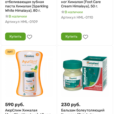
отбеливающая зубная
ног Хималая (Foot Care
паста Хималая (Sparkling
Cream Himalaya), 50 г.
White Himalaya), 80 г.
В наличии
В наличии
Артикул
HML-0110
Артикул
HML-0109
Купить
Купить
ХИТ
590
руб.
230
руб.
АюрСлим Хималая
Бальзам болеутоляющий