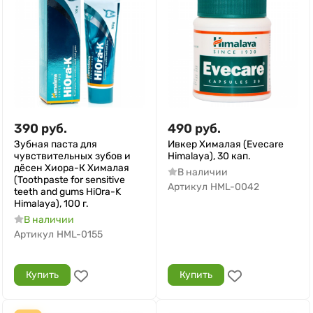
390
руб.
490
руб.
Зубная паста для
Ивкер Хималая (Evecare
чувствительных зубов и
Himalaya), 30 кап.
дёсен Хиора-К Хималая
В наличии
(Toothpaste for sensitive
Артикул
HML-0042
teeth and gums HiOra-K
Himalaya), 100 г.
В наличии
Артикул
HML-0155
Купить
Купить