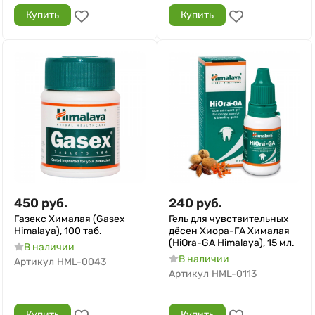
Купить
Купить
450
руб.
240
руб.
Газекс Хималая (Gasex
Гель для чувствительных
Himalaya), 100 таб.
дёсен Хиора-ГА Хималая
(HiOra-GA Himalaya), 15 мл.
В наличии
В наличии
Артикул
HML-0043
Артикул
HML-0113
Купить
Купить