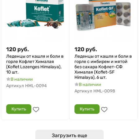
120
руб.
120
руб.
Леденцы от кашля и боли в
Леденцы от кашля и боли в
горле Кофлет Хималая
горле с имбирем и мятой
(Koflet Lozenges Himalaya),
без сахара Кофлет-СФ
10 шт.
Хималая (Koflet-SF
Himalaya), 6 шт.
В наличии
В наличии
Артикул
HML-0094
Артикул
HML-0098
Купить
Купить
Загрузить еще