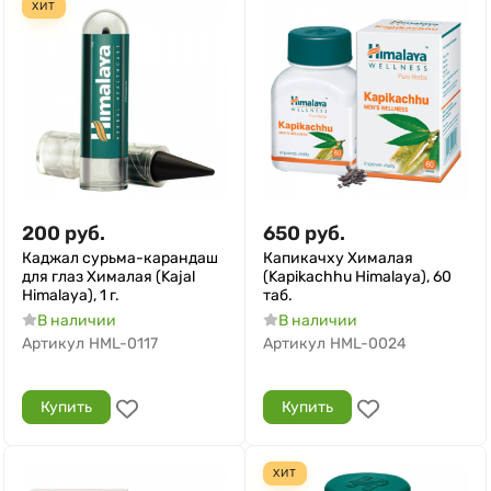
ХИТ
200
руб.
650
руб.
Каджал сурьма-карандаш
Капикачху Хималая
для глаз Хималая (Kajal
(Kapikachhu Himalaya), 60
Himalaya), 1 г.
таб.
В наличии
В наличии
Артикул
HML-0117
Артикул
HML-0024
Купить
Купить
ХИТ