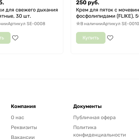
б.
250
руб.
ки для свежего дыхания
Крем для пяток с мочеви
ятные, 30 шт.
фосфолипидами (FLIKE), 50
ичии
Артикул
SE-0008
В наличии
Артикул
SE-001
ть
Купить
Компания
Документы
О нас
Публичная офера
Реквизиты
Политика
конфиденциальности
Вакансии