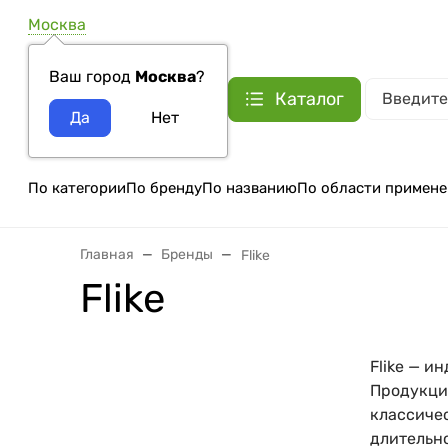
Москва
Ваш город
Москва
?
Каталог
По категории
По бренду
По названию
По области примене
Главная
Бренды
Flike
Flike
Flike — и
Продукция
классичес
длительн