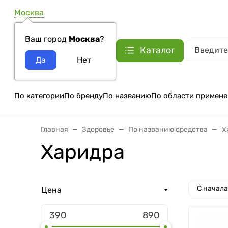
Москва
Ваш город
Москва
?
Каталог
По категории
По бренду
По названию
По области примене
Главная
Здоровье
По названию средства
Х
Харидра
С начал
Цена