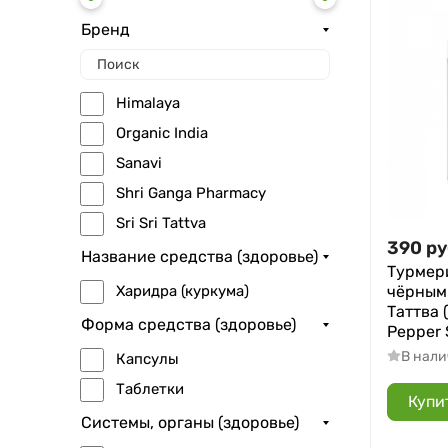
Бренд
Himalaya
Organic India
Sanavi
Shri Ganga Pharmacy
Sri Sri Tattva
390
ру
Название средства (здоровье)
Турмер
чёрным
Харидра (куркума)
Таттва 
Форма средства (здоровье)
Pepper S
В нал
Капсулы
Таблетки
Купи
Системы, органы (здоровье)