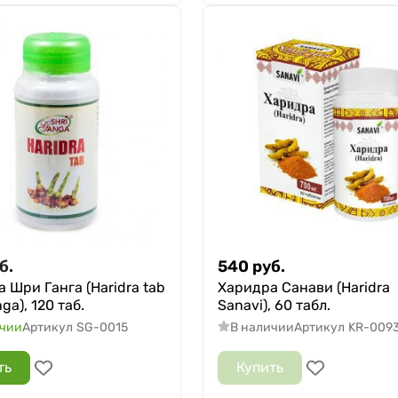
б.
540
руб.
 Шри Ганга (Haridra tab
Харидра Санави (Haridra
ga), 120 таб.
Sanavi), 60 табл.
ичии
Артикул
SG-0015
В наличии
Артикул
KR-009
ть
Купить