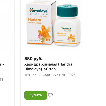
580
руб.
ник
Харидра Хималая (Haridra
Himalaya), 60 таб.
В наличии
Артикул
HML-0025
41
Купить