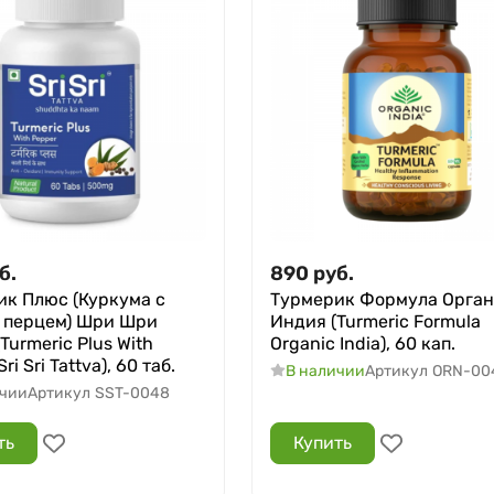
б.
890
руб.
ик Плюс (Куркума с
Турмерик Формула Орга
 перцем) Шри Шри
Индия (Turmeric Formula
(Turmeric Plus With
Organic India), 60 кап.
ri Sri Tattva), 60 таб.
В наличии
Артикул
ORN-00
ичии
Артикул
SST-0048
ть
Купить