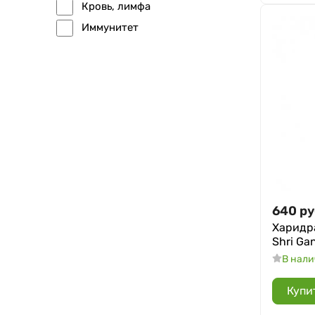
Кровь, лимфа
Иммунитет
640
ру
Харидра
Shri Gan
В нал
Купи