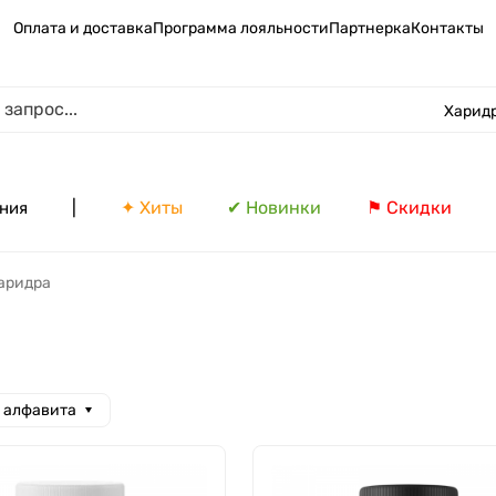
Оплата и доставка
Программа лояльности
Партнерка
Контакты
Харид
|
✦ Хиты
✔ Новинки
⚑ Скидки
ния
аридра
а алфавита