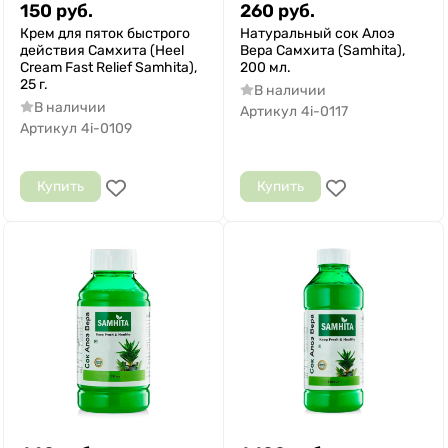
150
руб.
260
руб.
Крем для пяток быстрого
Натуральный сок Алоэ
действия Самхита (Heel
Вера Самхита (Samhita),
Cream Fast Relief Samhita),
200 мл.
25 г.
В наличии
В наличии
Артикул
4i-0117
Артикул
4i-0109
Купить
Купить