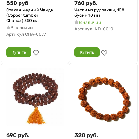
850
руб.
760
руб.
Стакан медный Чанда
Четки из рудракши, 108
(Copper tumbler
бусин 10 мм
Chanda),250 мл.
В наличии
В наличии
Артикул
IND-0010
Артикул
CHA-0077
Купить
Купить
690
руб.
320
руб.