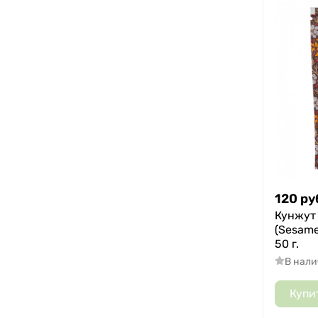
120
ру
Кунжут
(Sesame
50 г.
В нал
Купи