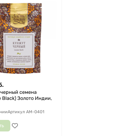
б.
 черный семена
 Black) Золото Индии,
ичии
Артикул
AM-0401
ть