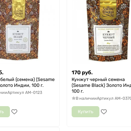
б.
170
руб.
белый (семена) (Sesame
Кунжут черный семена
Золото Индии, 100 г.
(Sesame Black) Золото Ин
100 г.
ичии
Артикул
AM-0123
В наличии
Артикул
AM-037
ть
Купить