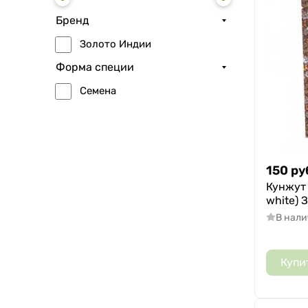
Бренд
Золото Индии
Форма специи
Семена
150
ру
Кунжут 
white) 
В нал
Купи