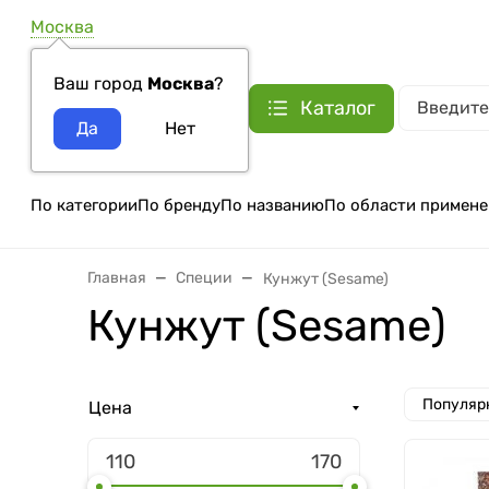
Москва
Ваш город
Москва
?
Каталог
По категории
По бренду
По названию
По области примене
Главная
Специи
Кунжут (Sesame)
Кунжут (Sesame)
Популяр
Цена