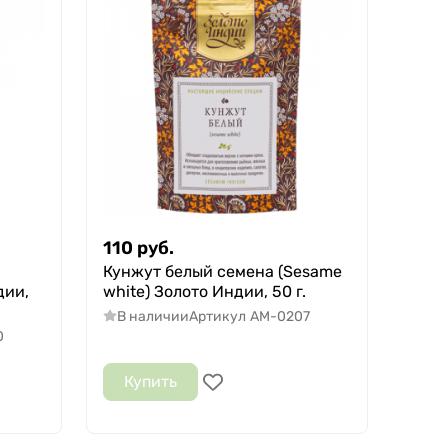
110
руб.
Кунжут белый семена (Sesame
дии,
white) Золото Индии, 50 г.
В наличии
Артикул
AM-0207
0
Купить