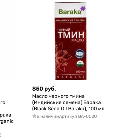
850
руб.
Масло черного тмина
го
(Индийские семена) Барака
(Black Seed Oil Baraka), 100 мл.
арака
В наличии
Артикул
BA-0020
rganic
6