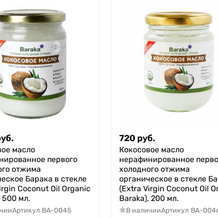
руб.
720
руб.
вое масло
Кокосовое масло
нированное первого
нерафинированное перво
ого отжима
холодного отжима
еское Барака в стекле
органическое в стекле Б
irgin Coconut Oil Organic
(Extra Virgin Coconut Oil O
, 500 мл.
Baraka), 200 мл.
ичии
Артикул
BA-0045
В наличии
Артикул
BA-004