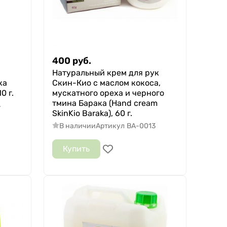
400
руб.
Натуральный крем для рук
ка
Скин-Кио с маслом кокоса,
0 г.
мускатного ореха и черного
тмина Барака (Hand cream
4
SkinKio Baraka), 60 г.
В наличии
Артикул
BA-0013
Купить