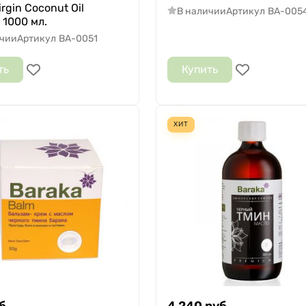
irgin Coconut Oil
В наличии
Артикул
BA-005
, 1000 мл.
ичии
Артикул
BA-0051
ть
Купить
ХИТ
б.
4 240
руб.