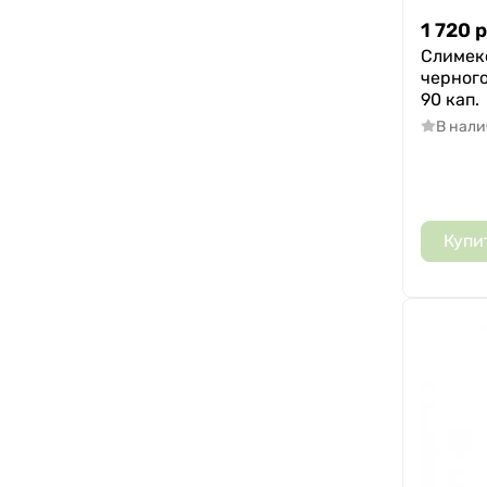
1 720
р
Слимек
черного
90 кап.
В нал
Купи