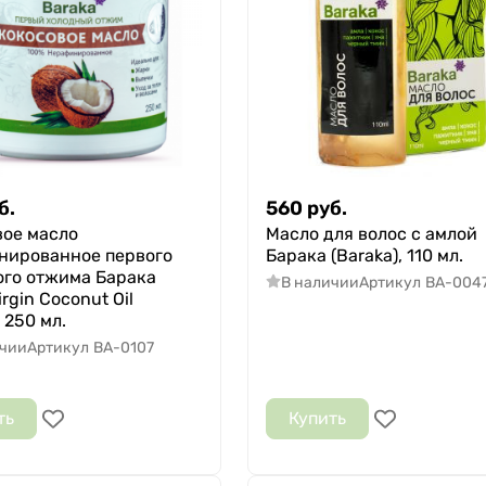
б.
560
руб.
вое масло
Масло для волос с амлой
нированное первого
Барака (Baraka), 110 мл.
ого отжима Барака
В наличии
Артикул
BA-004
irgin Coconut Oil
 250 мл.
ичии
Артикул
BA-0107
ть
Купить