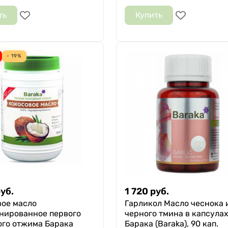
ть
Купить
- 19%
уб.
1 720
руб.
вое масло
Гарликол Масло чеснока 
нированное первого
черного тмина в капсула
ого отжима Барака
Барака (Baraka), 90 кап.