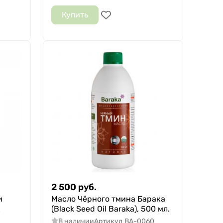
Купить
2 500
руб.
и
Масло Чёрного тмина Барака
х
(Black Seed Oil Baraka), 500 мл.
В наличии
Артикул
BA-0060