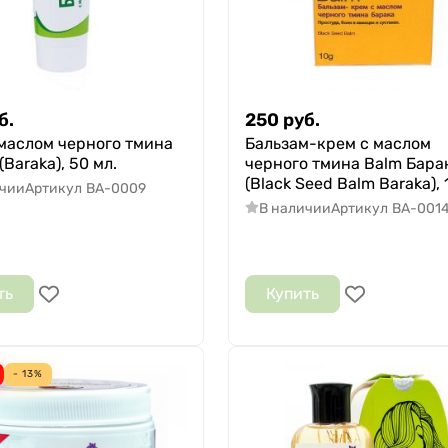
б.
250
руб.
маслом черного тмина
Бальзам-крем с маслом
(Baraka), 50 мл.
черного тмина Balm Бара
(Black Seed Balm Baraka), 1
ичии
Артикул
BA-0009
В наличии
Артикул
BA-001
ть
Купить
- 13%