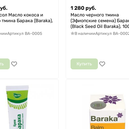
уб.
1 280
руб.
сол Масло кокоса и
Масло черного тмина
 тмина Барака (Baraka),
(Эфиопские семена) Бара
(Black Seed Oil Baraka), 10
ичии
Артикул
BA-0005
В наличии
Артикул
BA-000
ть
Купить