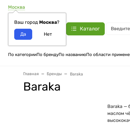
Москва
Ваш город
Москва
?
Каталог
По категории
По бренду
По названию
По области примене
Главная
Бренды
Baraka
Baraka
Baraka —
маслом ч
высококач