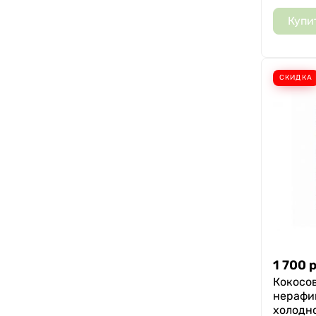
Купи
СКИДКА
1 700
р
Кокосо
нерафи
холодн