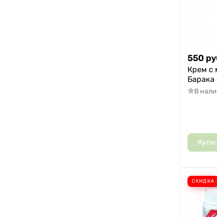
550
ру
Крем с 
Барака 
В нал
Купи
СКИДКА