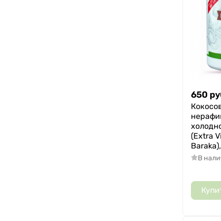
650
ру
Кокосо
нерафи
холодн
(Extra V
Baraka),
В нал
Купи