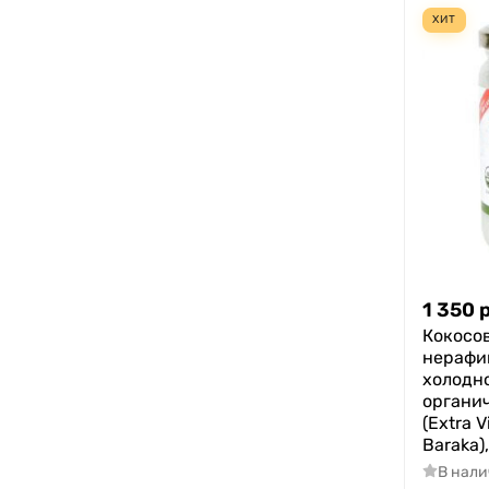
ХИТ
1 350
Кокосо
нерафи
холодн
органич
(Extra V
Baraka)
В нал