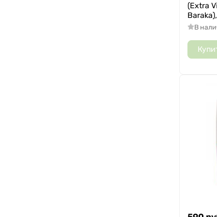
(Extra V
Baraka)
В нал
Купи
590
ру