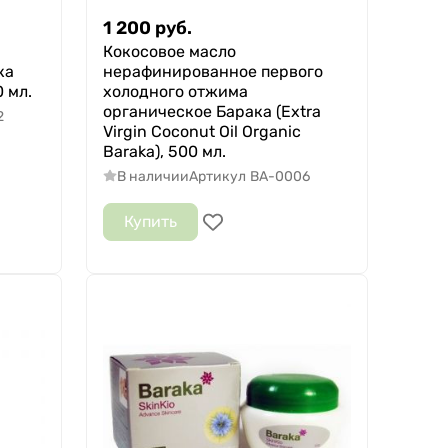
1 200
руб.
Кокосовое масло
ка
нерафинированное первого
0 мл.
холодного отжима
органическое Барака (Extra
2
Virgin Coconut Oil Organic
Baraka), 500 мл.
В наличии
Артикул
BA-0006
Купить