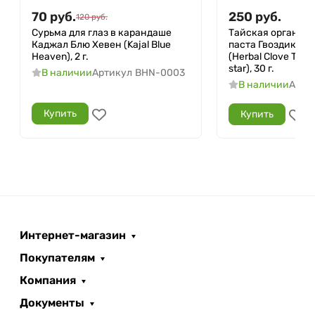
70
руб.
250
руб.
120
руб.
Сурьма для глаз в карандаше
Тайская органиче
Каджал Блю Хевен (Kajal Blue
паста Гвоздика Х
Heaven), 2 г.
(Herbal Clove Toot
star), 30 г.
В наличии
Артикул
BHN-0003
В наличии
Арти
Купить
Купить
Интернет-магазин
Покупателям
Компания
Документы