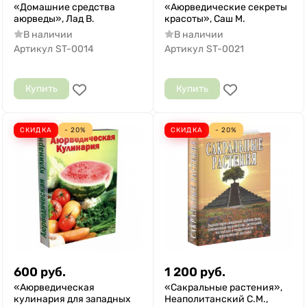
«Домашние средства
«Аюрведические секреты
аюрведы», Лад В.
красоты», Саш М.
В наличии
В наличии
Артикул
ST-0014
Артикул
ST-0021
Купить
Купить
СКИДКА
- 20%
СКИДКА
- 20%
600
руб.
1 200
руб.
«Аюрведическая
«Сакральные растения»,
кулинария для западных
Неаполитанский С.М.,