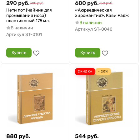
290
руб.
600
руб.
300
руб.
750
руб.
Нети пот (чайник для
«Аюрведическая
промывания носа)
хиромантия», Кави Радж
пластиковый 175 мл.
В наличии
В наличии
Артикул
ST-0040
Артикул
ST-0101
Купить
Купить
СКИДКА
- 20%
880
руб.
544
руб.