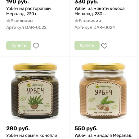
190
руб.
330
руб.
Урбеч из расторопши
Урбеч из мякоти кокоса
Мералад, 230 г.
Мералад, 230 г.
В наличии
В наличии
Артикул
DAR-0022
Артикул
DAR-0024
Купить
Купить
280
руб.
550
руб.
Урбеч из семян конопли
Урбеч из миндаля Мералад,