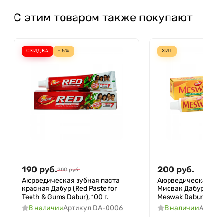
С этим товаром также покупают
СКИДКА
- 5%
ХИТ
190
руб.
200
руб.
200
руб.
Аюрведическая зубная паста
Аюрведическая з
красная Дабур (Red Paste for
Мисвак Дабур (To
Teeth & Gums Dabur), 100 г.
Meswak Dabur), 100
В наличии
Артикул
DA-0006
В наличии
Арти