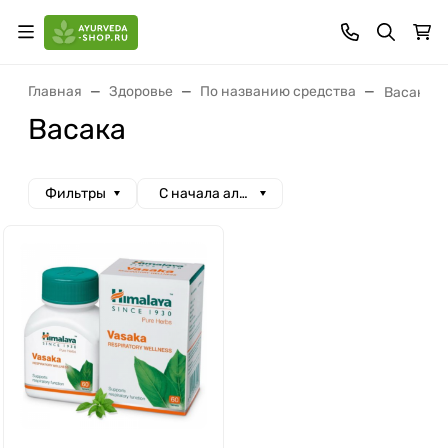
Главная
Здоровье
По названию средства
Васака
Васака
Фильтры
С начала алфавита