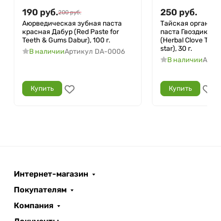
190
руб.
250
руб.
200
руб.
Аюрведическая зубная паста
Тайская органиче
красная Дабур (Red Paste for
паста Гвоздика Х
Teeth & Gums Dabur), 100 г.
(Herbal Clove Toot
star), 30 г.
В наличии
Артикул
DA-0006
В наличии
Арти
Купить
Купить
Интернет-магазин
Покупателям
Компания