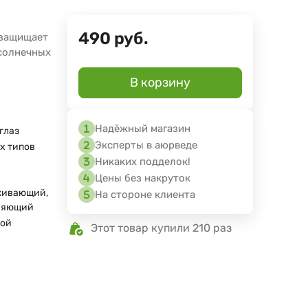
490
руб.
 защищает
 солнечных
В корзину
Надёжный магазин
глаз
Эксперты в аюрведе
ех типов
Никаких подделок!
Цены без накруток
живающий,
На стороне клиента
няющий
ной
Этот товар купили 210 раз