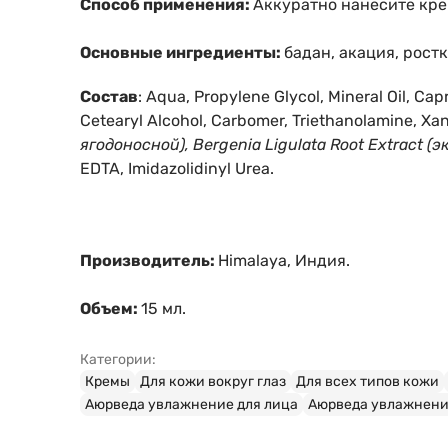
Способ применения:
Аккуратно нанесите кре
Основные ингредиенты:
бадан, акация, рост
Состав
: Aqua, Propylene Glycol, Mineral Oil, Capr
Cetearyl Alcohol, Carbomer, Triethanolamine, X
ягодоносной), Bergenia Ligulata Root Extract (э
EDTA, Imidazolidinyl Urea.
Производитель:
Himalaya, Индия.
Объем:
15 мл.
Категории:
Кремы
Для кожи вокруг глаз
Для всех типов кожи
Аюрведа увлажнение для лица
Аюрведа увлажнени