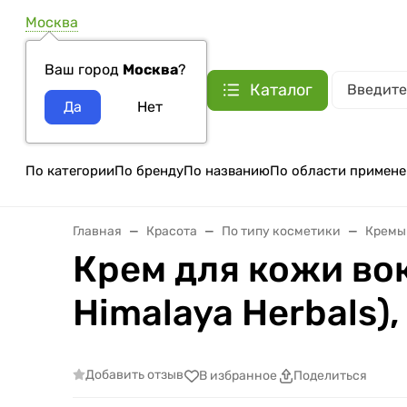
Москва
Ваш город
Москва
?
Каталог
По категории
По бренду
По названию
По области примене
Главная
Красота
По типу косметики
Кремы
Крем для кожи вок
Himalaya Herbals),
Добавить отзыв
В избранное
Поделиться