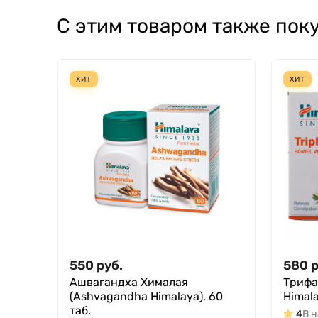
С этим товаром также пок
ХИТ
ХИТ
550
руб.
580
р
Ашвагандха Хималая
Трифа
(Ashvagandha Himalaya), 60
Himala
таб.
4
В 