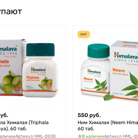
упают
ХИТ
уб.
550
руб.
ла Хималая (Triphala
Ним Хималая (Neem Himal
ya), 60 таб.
60 таб.
наличии
Артикул
HML-0030
В наличии
Артикул
HML-0