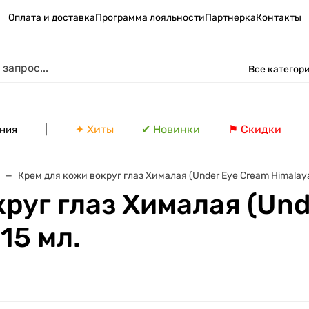
Оплата и доставка
Программа лояльности
Партнерка
Контакты
Все категор
|
✦ Хиты
✔ Новинки
⚑ Скидки
ния
Крем для кожи вокруг глаз Хималая (Under Eye Cream Himalaya 
руг глаз Хималая (Und
 15 мл.