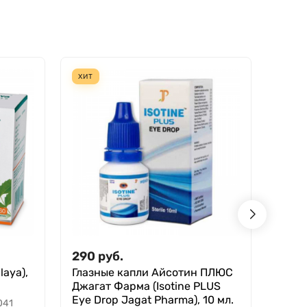
ХИТ
СКИД
290
руб.
260
aya),
Глазные капли Айсотин ПЛЮС
Глаз
Джагат Фарма (Isotine PLUS
Фарма
Eye Drop Jagat Pharma), 10 мл.
Pharm
041