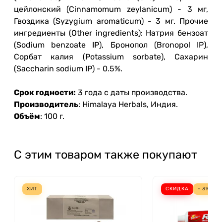
цейлонский (Cinnamomum zeylanicum) - 3 мг,
Гвоздика (Syzygium aromaticum) - 3 мг. Прочие
ингредиенты (Other ingredients): Натрия бензоат
(Sodium benzoate IP), Бронопол (Bronopol IP),
Сорбат калия (Potassium sorbate), Сахарин
(Saccharin sodium IP) - 0.5%.
Срок годности:
3 года с даты производства.
Производитель
: Himalaya Herbals, Индия.
Объём
: 100 г.
С этим товаром также покупают
ХИТ
СКИДКА
- 3%