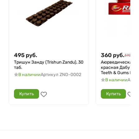
495
руб.
360
руб.
370
руб.
Тришун Занду (Trishun Zandu), 30
Аюрведическая з
таб.
красная Дабур (Re
Teeth & Gums Dabur
В наличии
Артикул
ZND-0002
В наличии
Арти
Купить
Купить