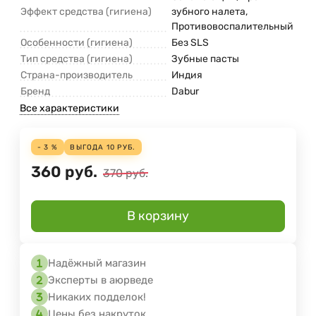
Эффект средства (гигиена)
зубного налета,
Противовоспалительный
Особенности (гигиена)
Без SLS
Тип средства (гигиена)
Зубные пасты
Страна-производитель
Индия
Бренд
Dabur
Все характеристики
- 3 %
ВЫГОДА
10
РУБ.
360
руб.
370
руб.
В корзину
Надёжный магазин
Эксперты в аюрведе
Никаких подделок!
Цены без накруток