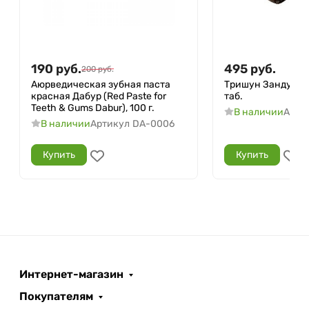
190
руб.
495
руб.
200
руб.
Аюрведическая зубная паста
Тришун Занду (Tri
красная Дабур (Red Paste for
таб.
Teeth & Gums Dabur), 100 г.
В наличии
Арти
В наличии
Артикул
DA-0006
Купить
Купить
Интернет-магазин
Покупателям