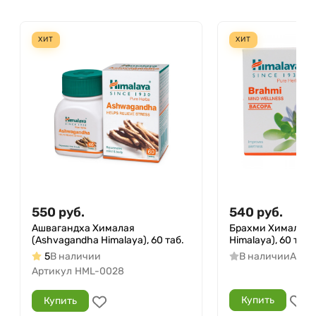
ХИТ
ХИТ
550
руб.
540
руб.
Ашвагандха Хималая
Брахми Хималая (
(Ashvagandha Himalaya), 60 таб.
Himalaya), 60 таб.
5
В наличии
В наличии
Арти
Артикул
HML-0028
Купить
Купить