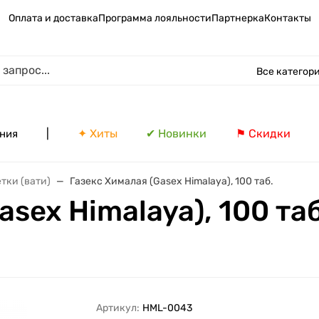
Оплата и доставка
Программа лояльности
Партнерка
Контакты
Все категор
|
✦ Хиты
✔ Новинки
⚑ Скидки
ния
тки (вати)
Газекс Хималая (Gasex Himalaya), 100 таб.
sex Himalaya), 100 таб
Артикул:
HML-0043