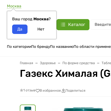
Москва
Ваш город
Москва
?
Каталог
По категории
По бренду
По названию
По области примене
Главная
Здоровье
По форме средства
Табле
Газекс Хималая (Ga
1 отзыв
В избранное
Поделиться