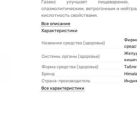
Газекс улучшает пищеварение, 
спазмолитическим, ветрогонным и нейтр
кислотность свойствами.
Все описание
Характеристики
Фирм
Название средства (здоровье)
средс
Желуд
Системы, органы (здоровье)
кише
Форма средства (здоровье)
Табле
Бренд
Himal
Страна-производитель
Инди
Все характеристики