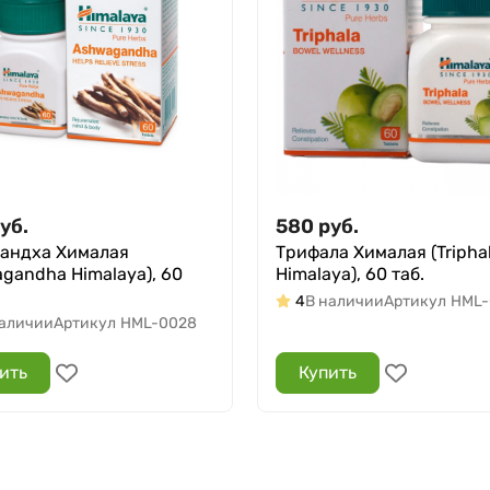
уб.
580
руб.
андха Хималая
Трифала Хималая (Tripha
agandha Himalaya), 60
Himalaya), 60 таб.
4
В наличии
Артикул
HML-
наличии
Артикул
HML-0028
ить
Купить