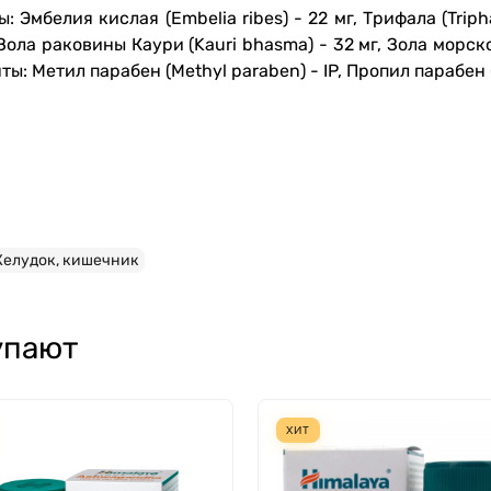
Эмбелия кислая (Embelia ribes) - 22 мг, Трифала (Triphala
Зола раковины Каури (Kauri bhasma) - 32 мг, Зола морс
ты: Метил парабен (Methyl paraben) - IP, Пропил парабен (
елудок, кишечник
упают
ХИТ