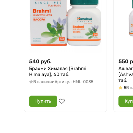
540
руб.
550
р
Брахми Хималая (Brahmi
Ашваг
Himalaya), 60 таб.
(Ashv
таб.
В наличии
Артикул
HML-0035
5
В 
Купить
Куп