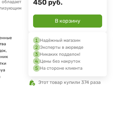
450
руб.
обладает
ализующим
В корзину
енные
Надёжный магазин
тва
Эксперты в аюрведе
ок,
Никаких подделок!
чник
Цены без накруток
тки
На стороне клиента
aya
я
Этот товар купили 374 раза