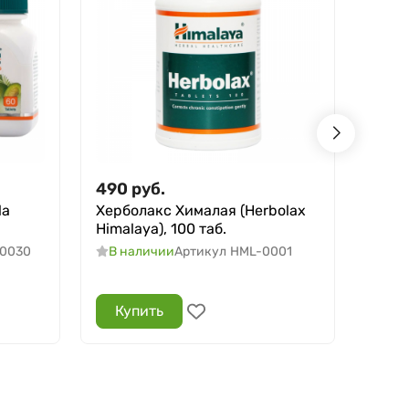
490
руб.
460
la
Херболакс Хималая (Herbolax
Мент
Himalaya), 100 таб.
Himal
0030
В наличии
Артикул
HML-0001
В н
Купить
Ку