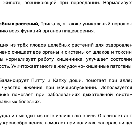
в животе, возникающей при переедании. Нормализуе
ебных растений
, Трифалу, а также уникальный порош
нию всех функций органов пищеварения.
ция из трёх плодов целебных растений для оздоровле
тивно очищает все органы и системы от шлаков и токси
ы нормализует работу кишечника, улучшает состояни
ость. Уничтожает многие желудочно-кишечные патогены,
Балансирует Питту и Капху доши, помогает при аллер
и чувство жжения при мочеиспускании. Используетс
кже помогает при заболеваниях дыхательной системы
иальных болезнях.
дка и выводит из него излишнюю слизь. Оказывает ант
 кровообращения, помогает при коликах, запорах, пищ