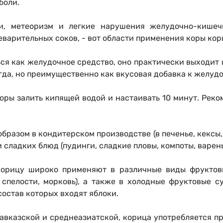
боли.
ти, метеоризм и легкие нарушения желудочно-кишечн
варительных соков, - вот области применения коры кор
ся как желудочное средство, оно практически выходит и
гда, но преимущественно как вкусовая добавка к желуд
коры залить кипящей водой и настаивать 10 минут. Реко
разом в кондитерском производстве (в печенье, кексы,
 сладких блюд (пудинги, сладкие пловы, компоты, варень
корицу широко применяют в различные виды фруктовы
 спелости, морковь), а также в холодные фруктовые 
состав которых входят яблоки.
акавказской и среднеазиатской, корица употребляется п