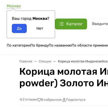
Москва
Ваш город
Москва
?
Каталог
По категории
По бренду
По названию
По области примене
Главная
Специи
Корица молотая Индонезийская
Корица молотая И
powder) Золото Ин
2 отзыва
В избранное
Поделиться