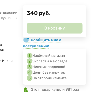
340
руб.
отовлении
 кухне – к
В корзину
Сообщить мне о
ца
поступлении!
ая
я
Надёжный магазин
о Индии
Эксперты в аюрведе
Никаких подделок!
Цены без накруток
На стороне клиента
Этот товар купили 981 раз