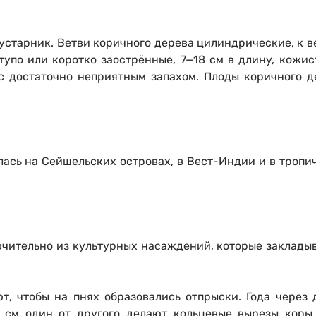
кустарник. Ветви коричного дерева цилиндрические, к 
тупо или коротко заострённые, 7—18 см в длину, кожи
 с достаточно неприятным запахом. Плоды коричного 
ась на Сейшельских островах, в Вест-Индии и в тропи
чительно из культурных насаждений, которые закладыв
т, чтобы на пнях образовались отпрыски. Года через
0 см один от другого делают кольцевые вырезы кор