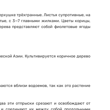
верхушке трёхгранные. Листья супротивные, на
стые, с 3—7 главными жилками. Цветы корицы,
дерева представляют собой фиолетовые ягоды
ческой Азии. Культивируется коричное дерево
аются вблизи водоемов, так как это растение
 два эти отпрыски срезают и освобождают от
ы и соединяют их между собой продольными