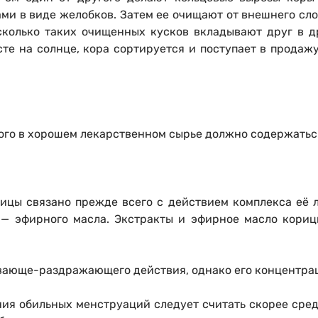
и в виде желобков. Затем ее очищают от внешнего слоя
сколько таких очищенных кусков вкладывают друг в д
те на солнце, кора сортируется и поступает в продаж
ого в хорошем лекарственном сырье должно содержаться
цы связано прежде всего с действием комплекса её л
 — эфирного масла. Экстракты и эфирное масло кори
евающе-раздражающего действия, однако его концентрац
ния обильных менструаций следует считать скорее сред