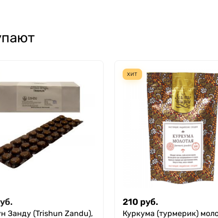
упают
ХИТ
уб.
210
руб.
н Занду (Trishun Zandu),
Куркума (турмерик) мол