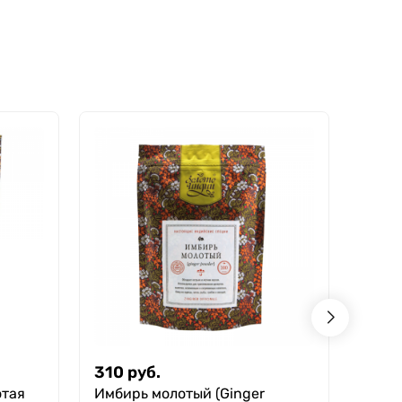
310
руб.
240
отая
Имбирь молотый (Ginger
Смес