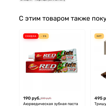
С этим товаром также пок
СКИДКА
- 5%
ХИТ
190
руб.
495
р
200
руб.
Аюрведическая зубная паста
Тришу