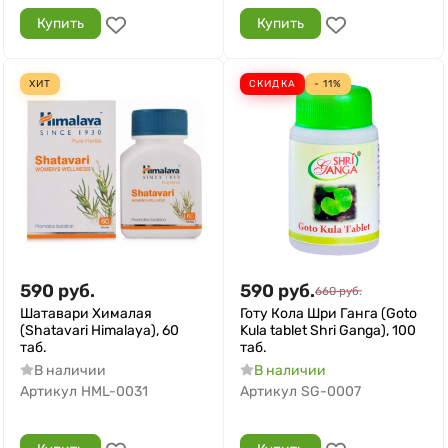
Купить
Купить
ХИТ
СКИДКА
- 11%
590
руб.
590
руб.
660
руб.
Шатавари Хималая
Готу Кола Шри Ганга (Goto
(Shatavari Himalaya), 60
Kula tablet Shri Ganga), 100
таб.
таб.
В наличии
В наличии
Артикул
HML-0031
Артикул
SG-0007