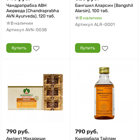
Чандрапрабха АВН
Бангшил Аларсин (Bangshil
Аюрведа (Chandraprabha
Alarsin), 100 таб.
AVN Ayurveda), 120 таб.
В наличии
В наличии
Артикул
ALR-0001
Артикул
AVN-0038
Купить
Купить
790
руб.
790
руб.
Амлант Махариши
Кширабала Тайлам