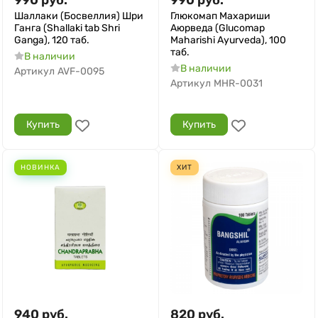
990
руб.
990
руб.
Шаллаки (Босвеллия) Шри
Глюкомап Махариши
Ганга (Shallaki tab Shri
Аюрведа (Glucomap
Ganga), 120 таб.
Maharishi Ayurveda), 100
таб.
В наличии
В наличии
Артикул
AVF-0095
Артикул
MHR-0031
Купить
Купить
НОВИНКА
ХИТ
940
руб.
820
руб.