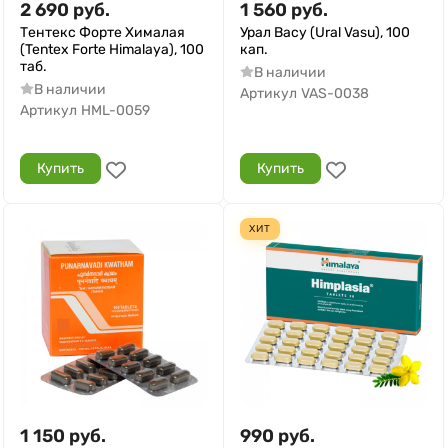
2 690
руб.
1 560
руб.
Тентекс Форте Хималая
Урал Васу (Ural Vasu), 100
(Tentex Forte Himalaya), 100
кап.
таб.
В наличии
В наличии
Артикул
VAS-0038
Артикул
HML-0059
Купить
Купить
ХИТ
1 150
руб.
990
руб.