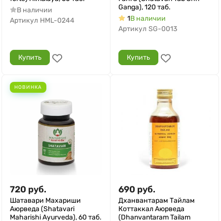
Ganga), 120 таб.
В наличии
1
В наличии
Артикул
HML-0244
Артикул
SG-0013
Купить
Купить
НОВИНКА
720
руб.
690
руб.
Шатавари Махариши
Дханвантарам Тайлам
Аюрведа (Shatavari
Коттаккал Аюрведа
Maharishi Ayurveda), 60 таб.
(Dhanvantaram Tailam