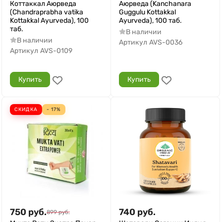
Коттаккал Аюрведа
Аюрведа (Kanchanara
(Chandraprabha vatika
Guggulu Kottakkal
Kottakkal Ayurveda), 100
Ayurveda), 100 таб.
таб.
В наличии
В наличии
Артикул
AVS-0036
Артикул
AVS-0109
Купить
Купить
СКИДКА
- 17%
750
руб.
740
руб.
899
руб.