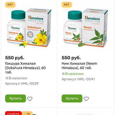
ХИТ
ХИТ
550
руб.
550
руб.
Гокшура Хималая
Ним Хималая (Neem
(Gokshura Himalaya), 60
Himalaya), 60 таб.
таб.
В наличии
В наличии
Артикул
HML-0041
Артикул
HML-0029
Купить
Купить
СКИДКА
- 7%