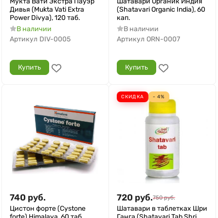
Мукта Вати Экстра Пауэр
Шатавари Органик Индия
Дивья (Mukta Vati Extra
(Shatavari Organic India), 60
Power Divya), 120 таб.
кап.
В наличии
В наличии
Артикул
DIV-0005
Артикул
ORN-0007
Купить
Купить
СКИДКА
- 4%
740
руб.
720
руб.
750
руб.
Цистон форте (Cystone
Шатавари в таблетках Шри
forte) Himalaya, 60 таб.
Ганга (Shatavari Tab Shri