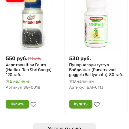
550
руб.
530
руб.
590
руб.
Харитаки Шри Ганга
Пунарнавади гуггул
(Haritaki Tab Shri Ganga),
Байдианат (Punarnavadi
120 таб.
guggulu Baidyanath), 80 таб.
В наличии
В наличии
Артикул
SG-0018
Артикул
BAI-0113
Купить
Купить
Загрузить еще