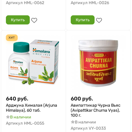
Артикул
HML-0062
Артикул
HML-0026
Купить
Купить
ХИТ
640
руб.
600
руб.
Арджуна Хималая (Arjuna
Авипаттикар Чурна Вьяс
Himalaya), 60 таб.
(Avipattikar Churna Vyas),
100 г.
В наличии
В наличии
Артикул
HML-0055
Артикул
VY-0033