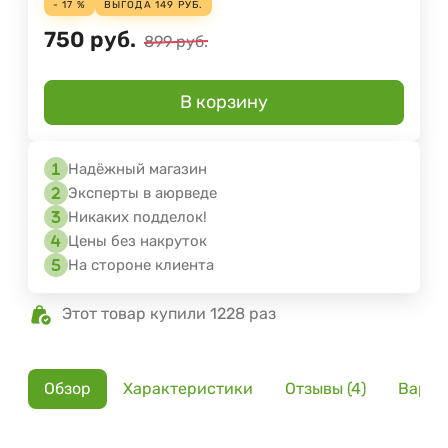
- 17 %
ВЫГОДА
149
РУБ.
750
руб.
899
руб.
В корзину
Надёжный магазин
Эксперты в аюрведе
Никаких подделок!
Цены без накруток
На стороне клиента
Этот товар купили 1228 раз
Обзор
Характеристики
Отзывы (4)
Вариа