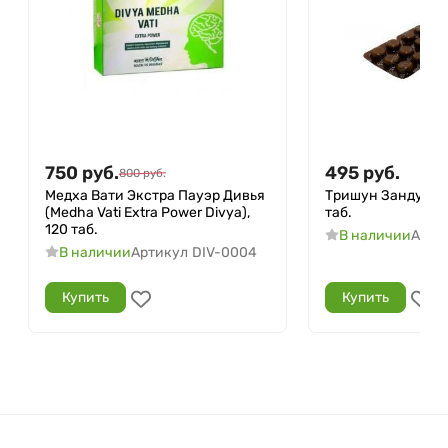
750
руб.
495
руб.
800
руб.
Медха Вати Экстра Пауэр Дивья
Тришун Занду (Tri
(Medha Vati Extra Power Divya),
таб.
120 таб.
В наличии
Арти
В наличии
Артикул
DIV-0004
Купить
Купить