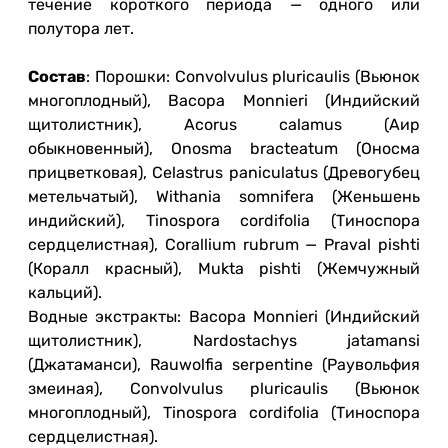
течение короткого периода — одного или
полутора лет.
Состав
: Порошки: Convolvulus pluricaulis (Вьюнок
многоплодный), Bacopa Monnieri (Индийский
щитолистник), Acorus calamus (Аир
обыкновенный), Onosma bracteatum (Оносма
прицветковая), Celastrus paniculatus (Древогубец
метельчатый), Withania somnifera (Женьшень
индийский), Tinospora cordifolia (Тиноспора
сердцелистная), Corallium rubrum — Praval pishti
(Коралл красный), Mukta pishti (Жемчужный
кальций).
Водные экстракты: Bacopa Monnieri (Индийский
щитолистник), Nardostachys jatamansi
(Джатаманси), Rauwolfia serpentine (Раувольфия
змеиная), Convolvulus pluricaulis (Вьюнок
многоплодный), Tinospora cordifolia (Тиноспора
сердцелистная).