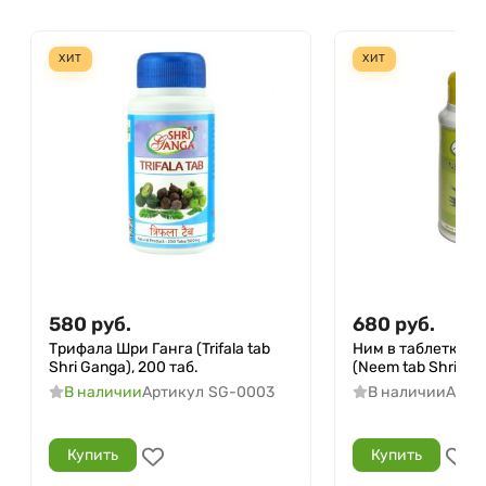
ХИТ
ХИТ
580
руб.
680
руб.
Трифала Шри Ганга (Trifala tab
Ним в таблетках 
Shri Ganga), 200 таб.
(Neem tab Shri Gan
В наличии
Артикул
SG-0003
В наличии
Арти
Купить
Купить