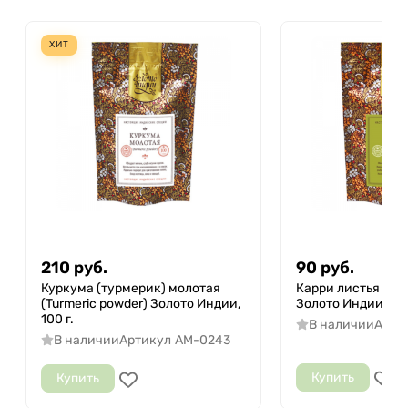
ХИТ
210
руб.
90
руб.
Куркума (турмерик) молотая
Карри листья (Cur
(Turmeric powder) Золото Индии,
Золото Индии, 25 
100 г.
В наличии
Арти
В наличии
Артикул
AM-0243
Купить
Купить