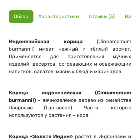
Обзор
Характеристики
Отзывы (3)
Вариа
Индонезийская корица
(Cinnamomum
burmannii) имеет нежный и тёплый аромат.
Применяется для приготовления мучных
изделий, десертов, согревающих и освежающих
напитков, салатов, мясных блюд и маринадов.
Корица индонезийская (Cinnamomum
burmannii)
– вечнозелёное дерево из семейства
Лавровые (Lauraceae). Части, которые
используются у растения – кора.
Корица «Золото Индии»
растет в Индонезии и