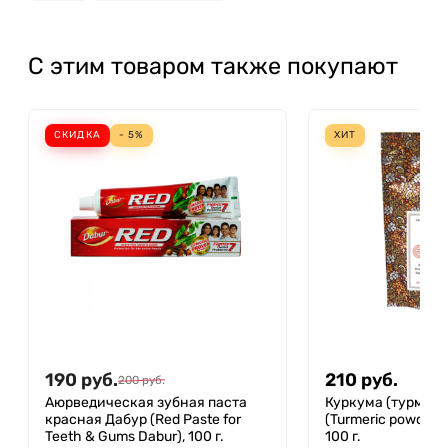
С этим товаром также покупают
СКИДКА
- 5%
ХИТ
190
руб.
210
руб.
200
руб.
Аюрведическая зубная паста
Куркума (турмери
красная Дабур (Red Paste for
(Turmeric powder)
Teeth & Gums Dabur), 100 г.
100 г.