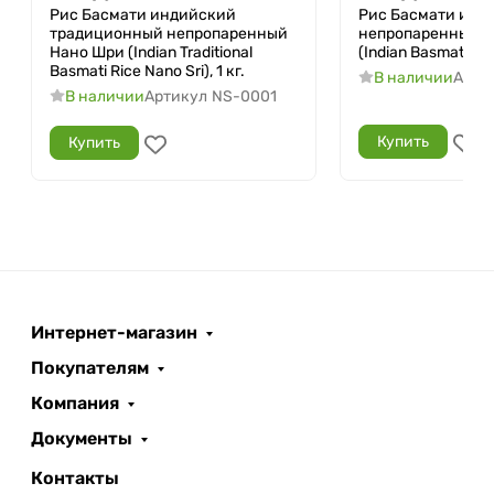
Рис Басмати индийский
Рис Басмати инд
традиционный непропаренный
непропаренный 
Нано Шри (Indian Traditional
(Indian Basmati Rice
Basmati Rice Nano Sri), 1 кг.
В наличии
Арти
В наличии
Артикул
NS-0001
Купить
Купить
Интернет-магазин
Покупателям
Компания
Документы
Контакты