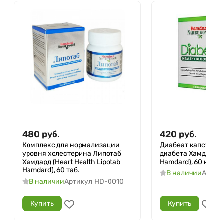
480
руб.
420
руб.
Комплекс для нормализации
Диабеат капсулы
уровня холестерина Липотаб
диабета Хамдард 
Хамдард (Heart Health Lipotab
Hamdard), 60 капс
Hamdard), 60 таб.
В наличии
Арти
В наличии
Артикул
HD-0010
Купить
Купить