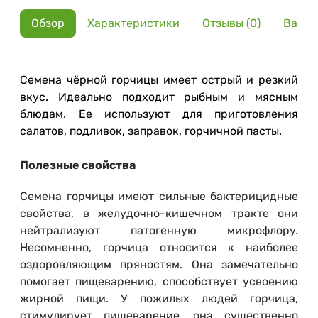
Обзор
Характеристики
Отзывы (0)
Вариа
Семена чёрной горчицы имеет острый и резкий
вкус. Идеально подходит рыбным и мясным
блюдам. Ее используют для приготовления
салатов, подливок, заправок, горчичной пасты.
Полезные свойства
Семена горчицы имеют сильные бактерицидные
свойства, в желудочно-кишечном тракте они
нейтрализуют патогенную микрофлору.
Несомненно, горчица относится к наиболее
оздоровляющим пряностям. Она замечательно
помогает пищеварению, способствует усвоению
жирной пищи. У пожилых людей горчица,
стимулирует пищеварение, она существенно