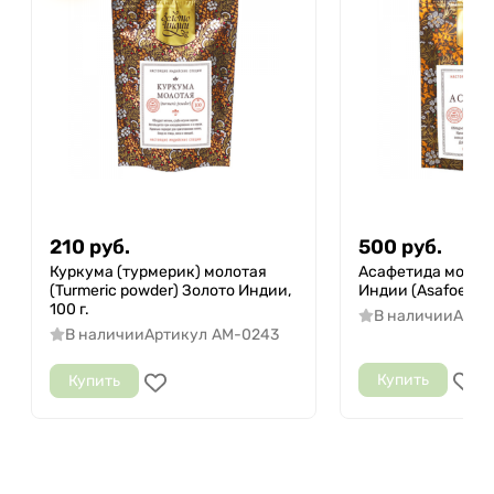
210
руб.
500
руб.
Куркума (турмерик) молотая
Асафетида молот
(Turmeric powder) Золото Индии,
Индии (Asafoetida 
100 г.
В наличии
Арти
В наличии
Артикул
AM-0243
Купить
Купить