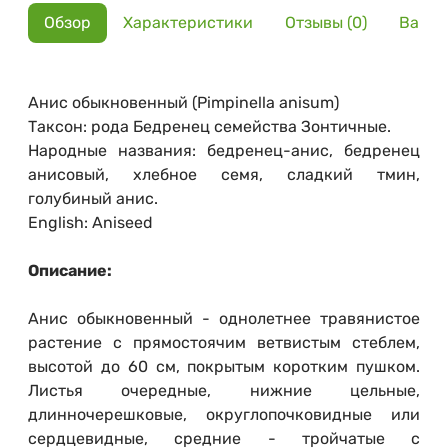
Обзор
Характеристики
Отзывы (0)
Вариа
Анис обыкновенный (Pimpinella anisum)
Таксон: рода Бедренец семейства Зонтичные.
Народные названия: бедренец-анис, бедренец
анисовый, хлебное семя, сладкий тмин,
голубиный анис.
English: Aniseed
Описание:
Анис обыкновенный - однолетнее травянистое
растение с прямостоячим ветвистым стеблем,
высотой до 60 см, покрытым коротким пушком.
Листья очередные, нижние цельные,
длинночерешковые, округлопочковидные или
сердцевидные, средние - тройчатые с