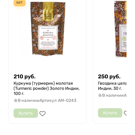
ХИТ
210
руб.
250
руб.
Куркума (турмерик) молотая
Гвоздика целая (C
(Turmeric powder) Золото Индии,
Индии, 30 г.
100 г.
В наличии
Арти
В наличии
Артикул
AM-0243
Купить
Купить