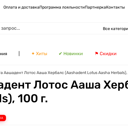
Оплата и доставка
Программа лояльности
Партнерка
Контакты
Все категор
|
✦ Хиты
✔ Новинки
⚑ Скидки
ния
а Аашадент Лотос Ааша Хербалс (Aashadent Lotus Aasha Herbals), 
адент Лотос Ааша Хер
), 100 г.
КА