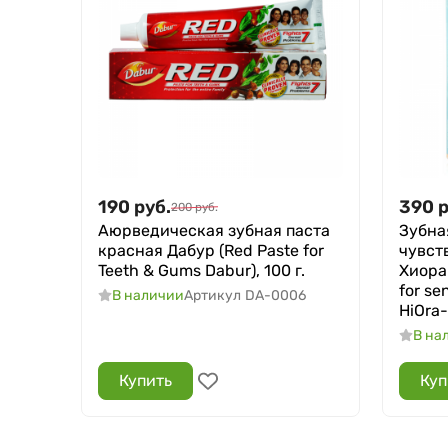
190
руб.
390
р
200
руб.
Аюрведическая зубная паста
Зубна
красная Дабур (Red Paste for
чувст
Teeth & Gums Dabur), 100 г.
Хиора
for se
В наличии
Артикул
DA-0006
HiOra-
В на
Купить
Куп