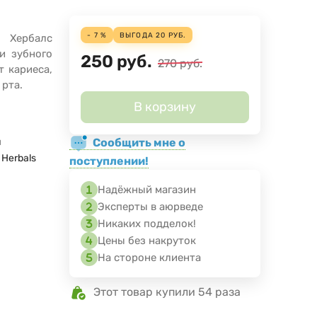
- 7 %
ВЫГОДА
20
РУБ.
 Хербалс
и зубного
250
руб.
270
руб.
т кариеса,
 рта.
В корзину
Сообщить мне о
я
 Herbals
поступлении!
Надёжный магазин
Эксперты в аюрведе
Никаких подделок!
Цены без накруток
На стороне клиента
Этот товар купили 54 раза