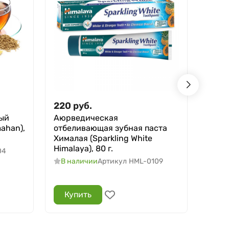
220
руб.
460
ый
Аюрведическая
Трав
ahan),
отбеливающая зубная паста
золо
Хималая (Sparkling White
Херба
Himalaya), 80 г.
04
5
В 
В наличии
Артикул
HML-0109
Купить
Ку