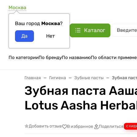
Москва
Ваш город
Москва
?
Каталог
По категории
По бренду
По названию
По области примене
Главная
Гигиена
Зубные пасты
Зубная паст
Зубная паста Ааш
Lotus Aasha Herbals
Добавить отзыв
В избранное
Поделиться
СКИД