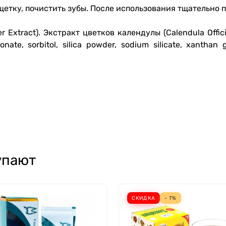
етку, почистить зубы. После использования тщательно пр
 Extract). Экстракт цветков календулы (Calendula Offici
bonate, sorbitol, silica powder, sodium silicate, xanth
упают
СКИДКА
- 7%