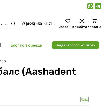
+7 (495) 150-11-71
ии
Поиск
Избранное
Войти
Корзина
|
Блог по аюрведе
Задать вопрос эксперту
100 г.
балс (Aashadent