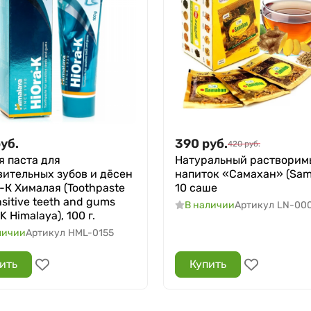
уб.
390
руб.
420
руб.
я паста для
Натуральный растворим
вительных зубов и дёсен
напиток «Самахан» (Sam
-К Хималая (Toothpaste
10 саше
nsitive teeth and gums
В наличии
Артикул
LN-00
K Himalaya), 100 г.
личии
Артикул
HML-0155
ить
Купить