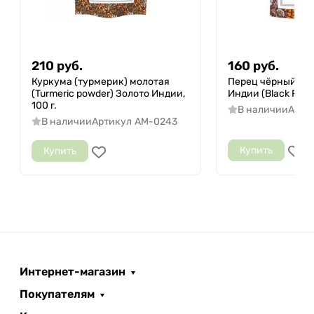
210
руб.
160
руб.
Куркума (турмерик) молотая
Перец чёрный го
(Turmeric powder) Золото Индии,
Индии (Black Peppe
100 г.
В наличии
Арти
В наличии
Артикул
AM-0243
Купить
Купить
Интернет-магазин
Покупателям