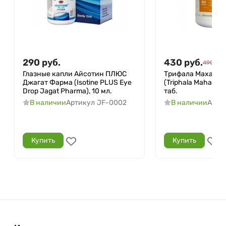
290
руб.
430
руб.
490
руб
Глазные капли Айсотин ПЛЮС
Трифала Махари
Джагат Фарма (Isotine PLUS Eye
(Triphala Maharish
Drop Jagat Pharma), 10 мл.
таб.
В наличии
Артикул
JF-0002
В наличии
Арти
Купить
Купить