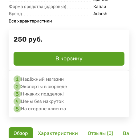
Форма средства (здоровье)
Капли
Бренд
Adarsh
Все характеристики
250
руб.
В корзину
Надёжный магазин
Эксперты в аюрведе
Никаких подделок!
Цены без накруток
На стороне клиента
Обзор
Характеристики
Отзывы (0)
Вариа