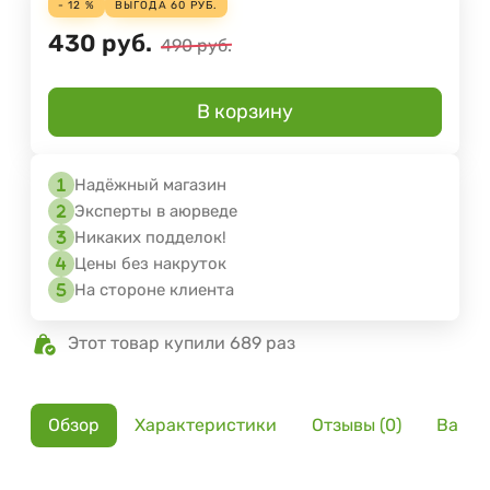
- 12 %
ВЫГОДА
60
РУБ.
430
руб.
490
руб.
В корзину
Надёжный магазин
Эксперты в аюрведе
Никаких подделок!
Цены без накруток
На стороне клиента
Этот товар купили 689 раз
Обзор
Характеристики
Отзывы (0)
Вариа