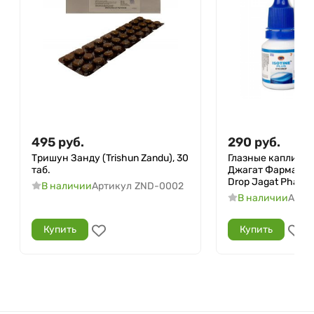
495
руб.
290
руб.
Тришун Занду (Trishun Zandu), 30
Глазные капли А
таб.
Джагат Фарма (Iso
Drop Jagat Pharma)
В наличии
Артикул
ZND-0002
В наличии
Арти
Купить
Купить