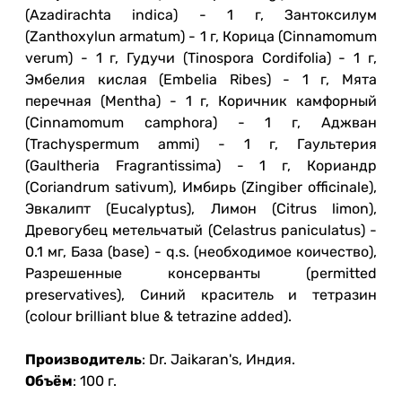
(Azadirachta indica) - 1 г, Зантоксилум
(Zanthoxylun armatum) - 1 г, Корица (Cinnamomum
verum) - 1 г, Гудучи (Tinospora Cordifolia) - 1 г,
Эмбелия кислая (Embelia Ribes) - 1 г, Мята
перечная (Mentha) - 1 г, Коричник камфорный
(Cinnamomum camphora) - 1 г, Аджван
(Trachyspermum ammi) - 1 г, Гаультерия
(Gaultheria Fragrantissima) - 1 г, Кориандр
(Coriandrum sativum), Имбирь (Zingiber officinale),
Эвкалипт (Eucalyptus), Лимон (Citrus limon),
Древогубец метельчатый (Celastrus paniculatus) -
0.1 мг, База (base) - q.s. (необходимое коичество),
Разрешенные консерванты (permitted
preservatives), Синий краситель и тетразин
(colour brilliant blue & tetrazine added).
Производитель
: Dr. Jaikaran's, Индия.
Объём
: 100 г.