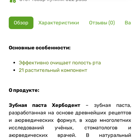
Обзор
Характеристики
Отзывы (0)
Вариа
Основные особенности:
Эффективно очищает полость рта
21 растительный компонент
О продукте:
Зубная паста Хербодент
– зубная паста,
разработанная на основе древнейших рецептов
и аюрведических формул, в ходе многолетних
исследований учёных, стоматологов и
аюрведических врачей. В натуральный