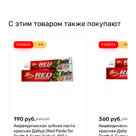
С этим товаром также покупают
СКИДКА
- 5%
СКИДКА
- 3%
190
руб.
360
руб.
200
руб.
370
руб.
Аюрведическая зубная паста
Аюрведическая з
красная Дабур (Red Paste for
красная Дабур (Re