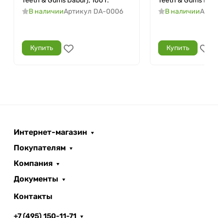
Teeth & Gums Dabur), 100 г.
Teeth & Gums Dabur
В наличии
Артикул
DA-0006
В наличии
Арти
Купить
Купить
Интернет-магазин
Покупателям
Компания
Документы
Контакты
+7 (495) 150-11-71