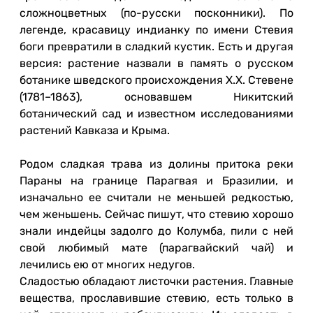
сложноцветных (по-русски посконники). По
легенде, красавицу индианку по имени Стевия
боги превратили в сладкий кустик. Есть и другая
версия: растение назвали в память о русском
ботанике шведского происхождения Х.Х. Стевене
(1781–1863), основавшем Никитский
ботанический сад и известном исследованиями
растений Кавказа и Крыма.
Родом сладкая трава из долины притока реки
Параны на границе Парагвая и Бразилии, и
изначально ее считали не меньшей редкостью,
чем женьшень. Сейчас пишут, что стевию хорошо
знали индейцы задолго до Колумба, пили с ней
свой любимый мате (парагвайский чай) и
лечились ею от многих недугов.
Сладостью обладают листочки растения. Главные
вещества, прославившие стевию, есть только в