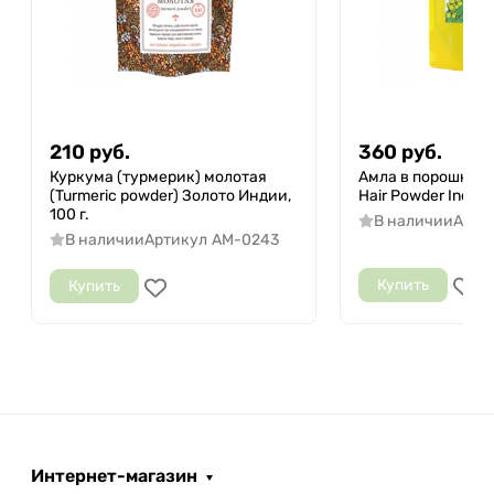
210
руб.
360
руб.
Куркума (турмерик) молотая
Амла в порошке И
(Turmeric powder) Золото Индии,
Hair Powder Indibird
100 г.
В наличии
Арти
В наличии
Артикул
AM-0243
Купить
Купить
Интернет-магазин