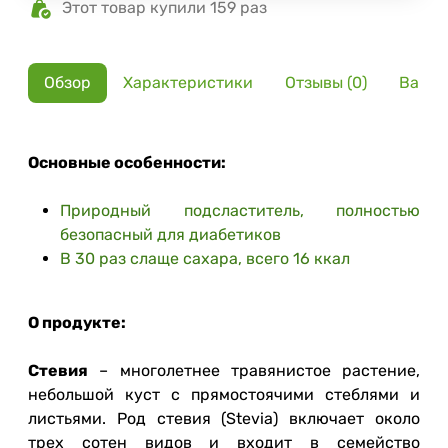
Этот товар купили 159 раз
Обзор
Характеристики
Отзывы (0)
Вариа
Основные особенности:
Природный подсластитель, полностью
безопасный для диабетиков
В 30 раз слаще сахара, всего 16 ккал
О продукте:
Стевия
– многолетнее травянистое растение,
небольшой куст с прямостоячими стеблями и
листьями. Род стевия (Stevia) включает около
трех сотен видов и входит в семейство