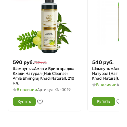
590
руб.
540
руб.
720
руб.
Шампунь «Амла и Брингарадж»
Шампунь «Алое в
Кхади Натурал (Hair Cleanser
Натурал (Hair Clea
Amla Bhringraj Khadi Natural), 210
Khadi Natural), 210
мл.
В наличии
Арти
В наличии
Артикул
KN-0019
Купить
Купить