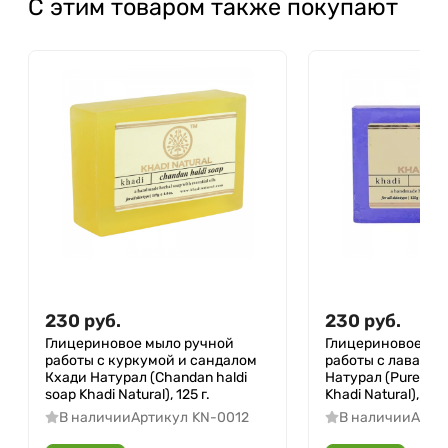
С этим товаром также покупают
230
руб.
230
руб.
Глицериновое мыло ручной
Глицериновое мы
работы с куркумой и сандалом
работы с лавандо
Кхади Натурал (Chandan haldi
Натурал (Pure lav
soap Khadi Natural), 125 г.
Khadi Natural), 125 
В наличии
Артикул
KN-0012
В наличии
Арти