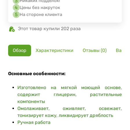
Никаких подделок!
Цены без накруток
На стороне клиента
Этот товар купили 202 раза
Обзор
Характеристики
Отзывы (0)
Вариа
Основные особенности:
Изготовлено на мягкой моющей основе,
содержит глицерин, растительные
компоненты
Омолаживает, оживляет, освежает,
тонизирует кожу, ликвидирует дряблость
Ручная работа