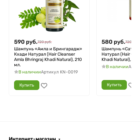
590
руб.
580
руб.
720
руб.
720
руб.
Шампунь «Амла и Брингарадж»
Шампунь «Сатрит
Кхади Натурал (Hair Cleanser
Натурал (Hair Clea
Amla Bhringraj Khadi Natural), 210
Khadi Natural), 210
мл.
В наличии
Арти
В наличии
Артикул
KN-0019
Купить
Купить
Интернет-магазин