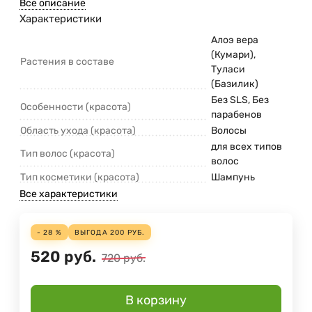
Все описание
Характеристики
Алоэ вера
(Кумари),
Растения в составе
Туласи
(Базилик)
Без SLS, Без
Особенности (красота)
парабенов
Область ухода (красота)
Волосы
для всех типов
Тип волос (красота)
волос
Тип косметики (красота)
Шампунь
Все характеристики
- 28 %
ВЫГОДА
200
РУБ.
520
руб.
720
руб.
В корзину