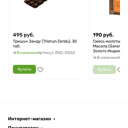
495
руб.
190
руб.
Тришун Занду (Trishun Zandu), 30
Смесь молотых с
таб.
Масала (Garam Ma
Золото Индии, 30 
В наличии
Артикул
ZND-0002
В наличии
Арти
Купить
Купить
Интернет-магазин
Покупателям