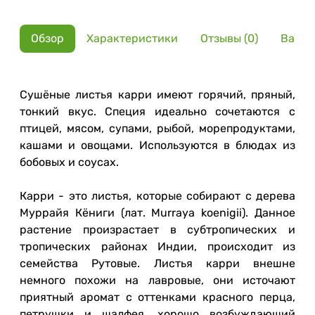
Обзор
Характеристики
Отзывы (0)
Вариа
Сушёные листья карри имеют горячий, пряный,
тонкий вкус. Специя идеально сочетаются с
птицей, мясом, супами, рыбой, морепродуктами,
кашами и овощами. Используются в блюдах из
бобовых и соусах.
Карри - это листья, которые собирают с дерева
Муррайя Кёниги (лат. Murraya koenigii). Данное
растение произрастает в субтропических и
тропических районах Индии, происходит из
семейства Рутовые. Листья карри внешне
немного похожи на лавровые, они источают
приятный аромат с оттенками красного перца,
петрушки и шалфея, хорошо возбуждающий