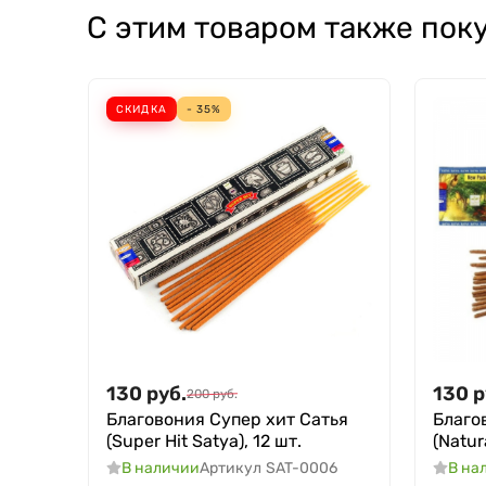
С этим товаром также пок
СКИДКА
- 35%
130
руб.
130
р
200
руб.
Благовония Супер хит Сатья
Благо
(Super Hit Satya), 12 шт.
(Natur
В наличии
Артикул
SAT-0006
В на