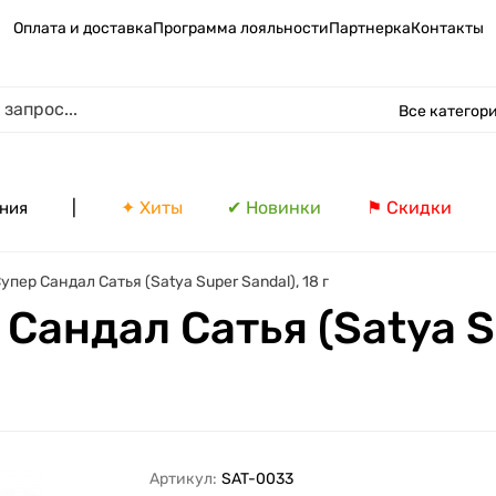
Оплата и доставка
Программа лояльности
Партнерка
Контакты
Все категор
|
✦ Хиты
✔ Новинки
⚑ Скидки
ния
пер Сандал Сатья (Satya Super Sandal), 18 г
Сандал Сатья (Satya Su
Артикул:
SAT-0033