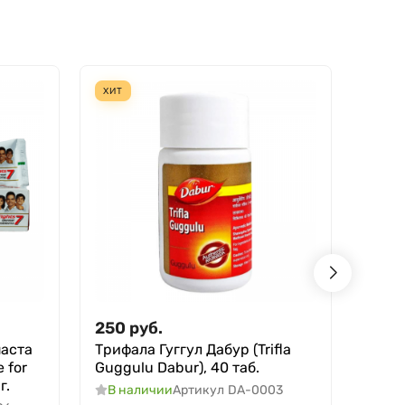
ХИТ
ХИТ
250
руб.
200
паста
Трифала Гуггул Дабур (Trifla
Аюрв
 for
Guggulu Dabur), 40 таб.
Мисв
г.
Meswa
В наличии
Артикул
DA-0003