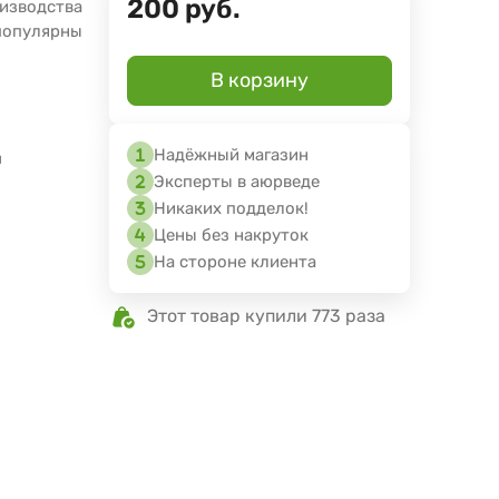
200
руб.
оизводства
 популярны
В корзину
Надёжный магазин
я
Эксперты в аюрведе
Никаких подделок!
Цены без накруток
На стороне клиента
Этот товар купили 773 раза