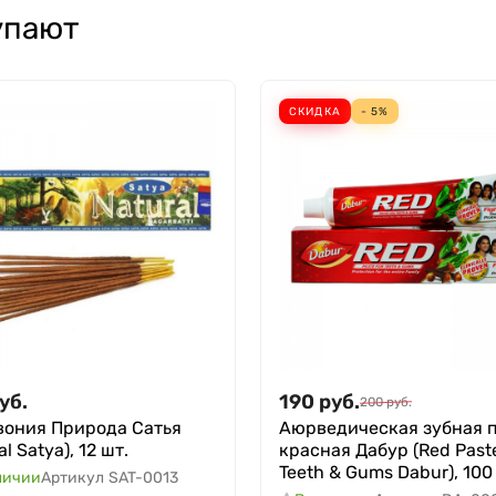
упают
СКИДКА
- 5%
уб.
190
руб.
200
руб.
вония Природа Сатья
Аюрведическая зубная 
al Satya), 12 шт.
красная Дабур (Red Paste
Teeth & Gums Dabur), 100 
личии
Артикул
SAT-0013