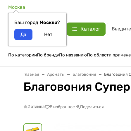
Москва
Ваш город
Москва
?
Каталог
По категории
По бренду
По названию
По области примене
Главная
Ароматы
Благовония
Благовония Су
Благовония Супер 
2 отзыва
В избранное
Поделиться