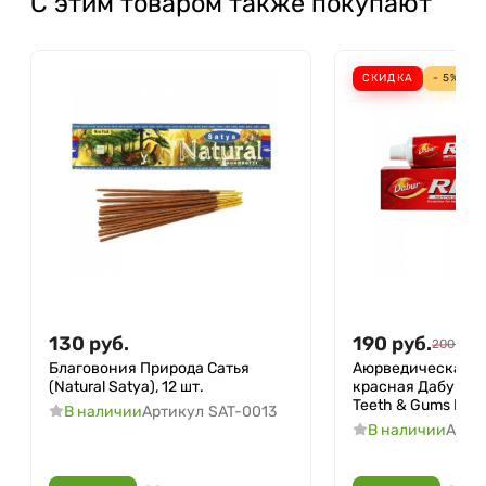
С этим товаром также покупают
СКИДКА
- 5%
130
руб.
190
руб.
200
руб.
Благовония Природа Сатья
Аюрведическая з
(Natural Satya), 12 шт.
красная Дабур (Re
Teeth & Gums Dabur
В наличии
Артикул
SAT-0013
В наличии
Арти