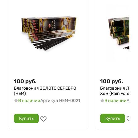
100
руб.
100
руб.
Благовония ЗОЛОТО СЕРЕБРО
Благовония Лес п
(HEM)
Хем (Rain Forest H
В наличии
Артикул
HEM-0021
В наличии
Арти
Купить
Купить