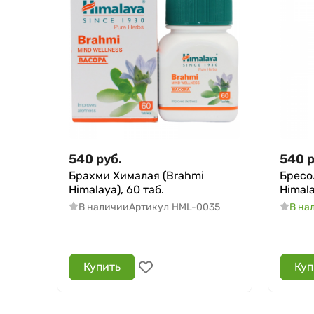
540
руб.
540
р
Брахми Хималая (Brahmi
Бресо
Himalaya), 60 таб.
Himala
В наличии
Артикул
HML-0035
В на
Купить
Куп