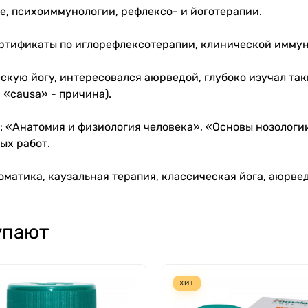
е, психоиммунологии, рефлексо- и йоготерапии.
ртификаты по иглорефлексотерапии, клинической иммун
скую йогу, интересовался аюрведой, глубоко изучал та
 «causa» - причина).
: «Анатомия и физиология человека», «Основы нозологи
ых работ.
оматика, каузальная терапия, классическая йога, аюрве
упают
ХИТ