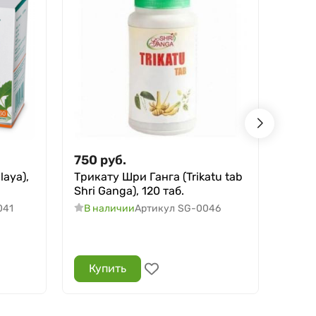
750
руб.
240
aya),
Трикату Шри Ганга (Trikatu tab
Крем
Shri Ganga), 120 таб.
Элад
(Elad
041
В наличии
Артикул
SG-0046
Ayurv
В н
Купить
Ку