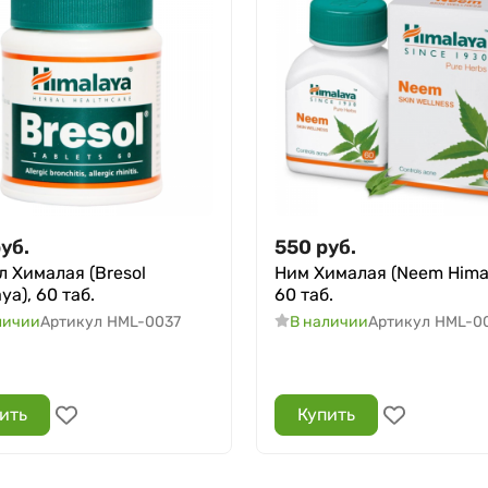
уб.
550
руб.
л Хималая (Bresol
Ним Хималая (Neem Himal
ya), 60 таб.
60 таб.
личии
Артикул
HML-0037
В наличии
Артикул
HML-0
ить
Купить