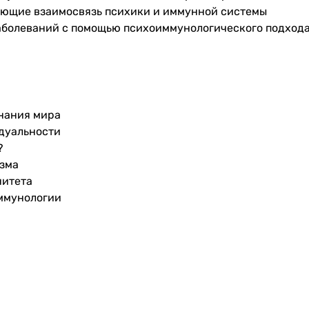
ающие взаимосвязь психики и иммунной системы
заболеваний с помощью психоиммунологического подход
знания мира
дуальности
?
зма
нитета
иммунологии