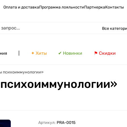
Оплата и доставка
Программа лояльности
Партнерка
Контакты
Все категор
|
✦ Хиты
✔ Новинки
⚑ Скидки
ния
ы психоиммунологии»
 психоиммунологии»
Артикул:
PRA-0015