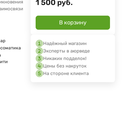
1 500
руб.
кновения
аимосвязи
В корзину
нар
Надёжный магазин
осоматика
Эксперты в аюрведе
а
Никаких подделок!
рити
Цены без накруток
На стороне клиента