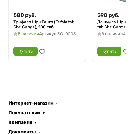
580
руб.
590
руб.
Трифала Шри Ганга (Trifala tab
Дашмула Шри Ган
Shri Ganga), 200 таб.
tab Shri Ganga), 10
В наличии
Артикул
SG-0003
В наличии
Арти
Купить
Купить
Интернет-магазин
Покупателям
Компания
Документы