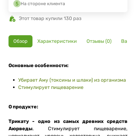
На стороне клиента
Этот товар купили 130 раз
Обзор
Характеристики
Отзывы (0)
Вариа
Основные особенности:
Убирает Аму (токсины и шлаки) из организма
Стимулирует пищеварение
О продукте:
Трикату - одно из самых древних средств
Аюрведы
. Стимулирует пищеварение,
нормализует уровень холестерина, снижает