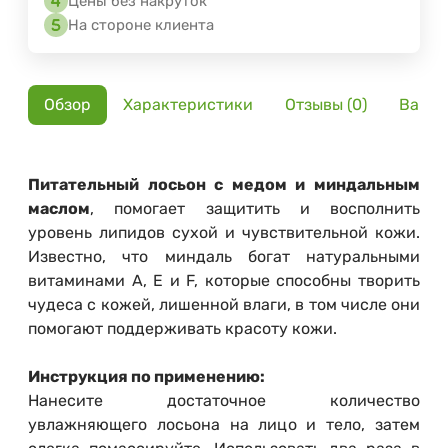
Цены без накруток
На стороне клиента
Обзор
Характеристики
Отзывы (0)
Вариа
Питательный лосьон с медом и миндальным
маслом
, помогает защитить и восполнить
уровень липидов сухой и чувствительной кожи.
Известно, что миндаль богат натуральными
витаминами А, Е и F, которые способны творить
чудеса с кожей, лишенной влаги, в том числе они
помогают поддерживать красоту кожи.
Инструкция по применению:
Нанесите достаточное количество
увлажняющего лосьона на лицо и тело, затем