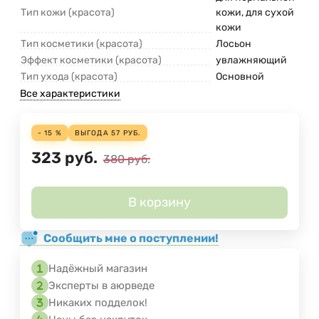
Тип кожи (красота)
кожи, для сухой
кожи
Тип косметики (красота)
Лосьон
Эффект косметики (красота)
увлажняющий
Тип ухода (красота)
Основной
Все характеристики
- 15 %
ВЫГОДА
57
РУБ.
323
руб.
380
руб.
В корзину
Сообщить мне о поступлении!
Надёжный магазин
Эксперты в аюрведе
Никаких подделок!