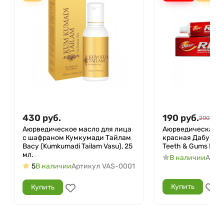
430
руб.
190
руб.
200
руб.
Аюрведическое масло для лица
Аюрведическая з
с шафраном Кумкумади Тайлам
красная Дабур (Re
Васу (Kumkumadi Tailam Vasu), 25
Teeth & Gums Dabur
мл.
В наличии
Арти
5
В наличии
Артикул
VAS-0001
Купить
Купить