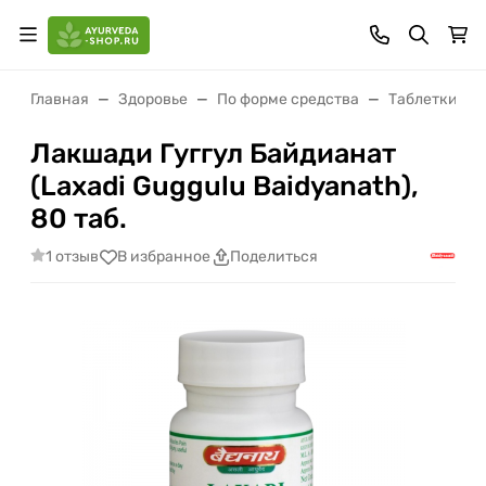
Главная
Здоровье
По форме средства
Таблетки (ва
Лакшади Гуггул Байдианат
(Laxadi Guggulu Baidyanath),
80 таб.
1 отзыв
В избранное
Поделиться