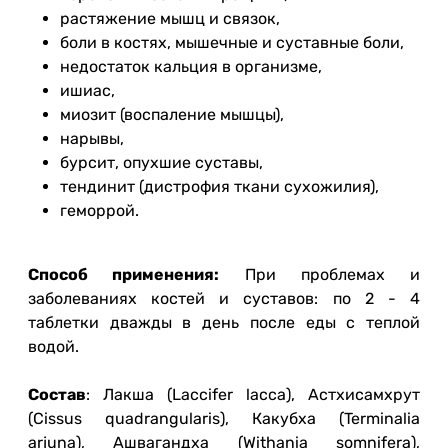
растяжение мышц и связок,
боли в костях, мышечные и суставные боли,
недостаток кальция в организме,
ишиас,
миозит (воспаление мышцы),
нарывы,
бурсит, опухшие суставы,
тендинит (дистрофия ткани сухожилия),
геморрой.
Способ применения:
При проблемах и
заболеваниях костей и суставов: по 2 - 4
таблетки дважды в день после еды с теплой
водой.
Состав
: Лакша (Laccifer lacca), Астхисамхрут
(Cissus quadrangularis), Какубха (Terminalia
arjuna), Ашвагандха (Withania somnifera),