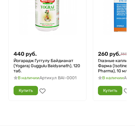
440
руб.
260
руб.
350
руб.
Йогарадж Гуггулу Байдианат
Глазные капли Ай
(Yogaraj Guggulu Baidyanath), 120
Фарма (Isotine Ey
таб.
Pharma), 10 мл.
В наличии
Артикул
BAI-0001
В наличии
Арти
Купить
Купить