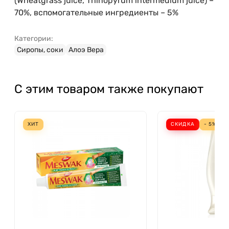
(Wheatgrass juice, Thinopyrum intermedium juice) –
70%, вспомогательные ингредиенты – 5%
Категории:
Сиропы, соки
Алоэ Вера
С этим товаром также покупают
ХИТ
СКИДКА
- 5%