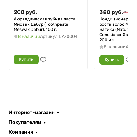
200
руб.
380
руб.
400
руб
Аюрведическая зубная паста
Кондиционер для
Мисвак Дабур (Toothpaste
роста волос «Чес
Meswak Dabur), 100 г.
Ватика (Natural Ha
Conditioner Garlic 
В наличии
Артикул
DA-0004
200 мл.
В наличии
Арти
Купить
Купить
Интернет-магазин
Покупателям
Компания