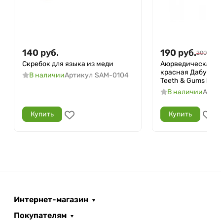
140
руб.
190
руб.
200
руб.
Скребок для языка из меди
Аюрведическая з
красная Дабур (Re
В наличии
Артикул
SAM-0104
Teeth & Gums Dabur
В наличии
Арти
Купить
Купить
Интернет-магазин
Покупателям