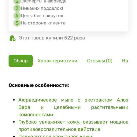
Эксперты в аюрведе
Никаких подделок!
Цены без накруток
На стороне клиента
Этот товар купили 522 раза
Обзор
Характеристики
Отзывы (0)
Вариа
Основные особенности:
Аюрведическое мыло с экстрактом Алоэ
Вера и целебными растительными
компонентами
Глубоко увлажняет кожу, оказывает мощное
противовоспалительное действие
Подходит для всех типов кожи