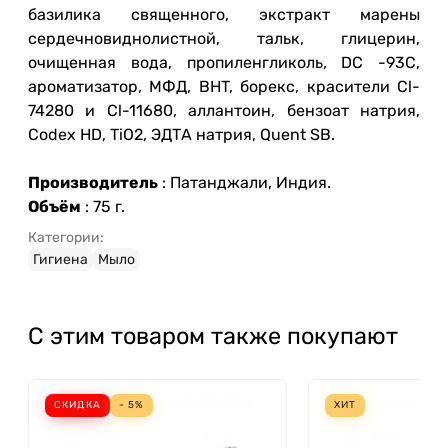
базилика священного, экстракт марены
сердечновиднолистной, тальк, глицерин,
очищенная вода, пропиленгликоль, DC -93C,
ароматизатор, МФД, BHT, борекс, красители Cl-
74280 и Cl-11680, аллантоин, бензоат натрия,
Codex HD, TiO2, ЭДТА натрия, Quent SB.
Производитель
: Патанджали, Индия.
Объём
: 75 г.
Категории:
Гигиена
Мыло
С этим товаром также покупают
СКИДКА
- 5%
ХИТ