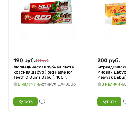
190
руб.
200
руб.
200
руб.
Аюрведическая зубная паста
Аюрведическая з
красная Дабур (Red Paste for
Мисвак Дабур (To
Teeth & Gums Dabur), 100 г.
Meswak Dabur), 100
В наличии
Артикул
DA-0006
В наличии
Арти
Купить
Купить