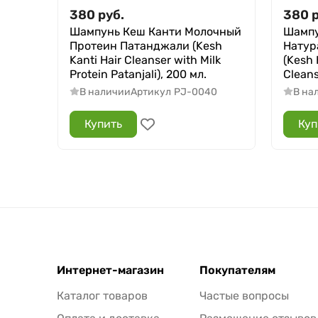
380
руб.
380
Шампунь Кеш Канти Молочный
Шампу
Протеин Патанджали (Kesh
Натур
Kanti Hair Cleanser with Milk
(Kesh 
Protein Patanjali), 200 мл.
Cleans
В наличии
Артикул
PJ-0040
В на
Купить
Куп
Интернет-магазин
Покупателям
Каталог товаров
Частые вопросы