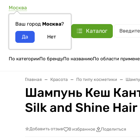
Москва
Ваш город
Москва
?
Каталог
По категории
По бренду
По названию
По области примене
Главная
Красота
По типу косметики
Шамп
Шампунь Кеш Кант
Silk and Shine Hair
Добавить отзыв
В избранное
Поделиться