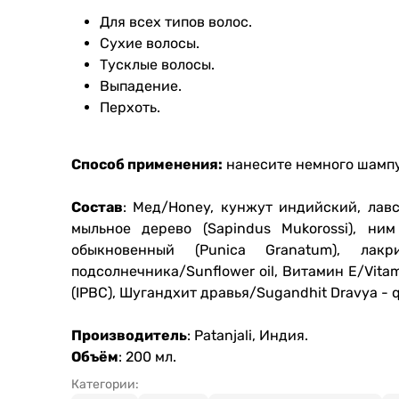
Для всех типов волос.
Сухие волосы.
Тусклые волосы.
Выпадение.
Перхоть.
Способ применения:
нанесите немного шампун
Состав
: Мед/Honey, кунжут индийский, лавсон
мыльное дерево (Sapindus Mukorossi), ним 
обыкновенный (Punica Granatum), лакри
подсолнечника/Sunflower oil, Витамин Е/Vita
(IPBC), Шугандхит дравья/Sugandhit Dravya - q
Производитель
: Patanjali, Индия.
Объём
: 200 мл.
Категории: