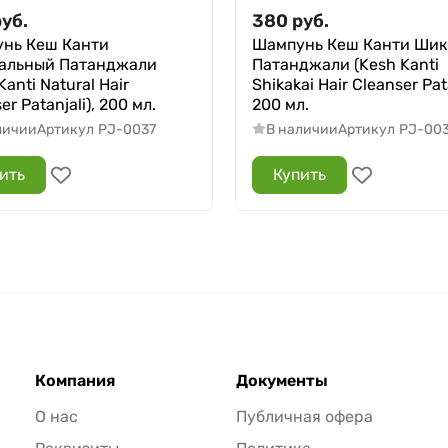
руб.
380
руб.
нь Кеш Канти
Шампунь Кеш Канти Шик
альный Патанджали
Патанджали (Kesh Kanti
Kanti Natural Hair
Shikakai Hair Cleanser Pata
er Patanjali), 200 мл.
200 мл.
личии
Артикул
PJ-0037
В наличии
Артикул
PJ-00
ить
Купить
Компания
Документы
О нас
Публичная офера