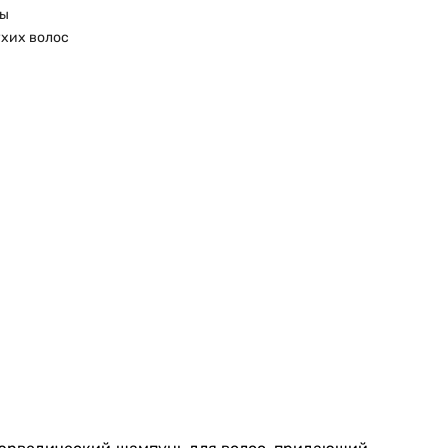
сы
ухих волос