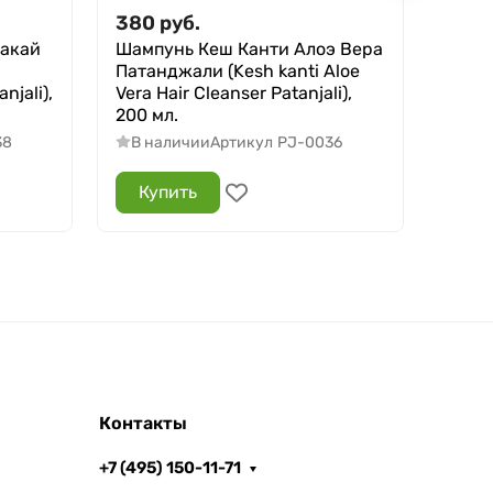
380
руб.
190
акай
Шампунь Кеш Канти Алоэ Вера
Мыло
Патанджали (Kesh kanti Aloe
(Aloe
njali),
Vera Hair Cleanser Patanjali),
Patanj
200 мл.
В н
38
В наличии
Артикул
PJ-0036
Купить
Ку
Контакты
+7 (495) 150-11-71