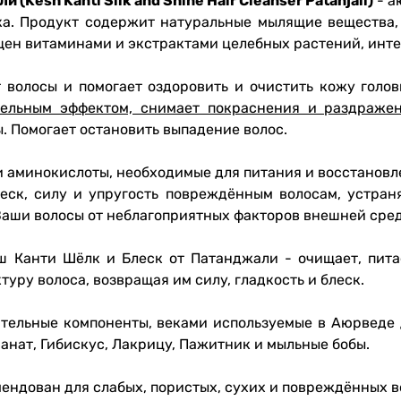
Kesh Kanti Silk and Shine Hair Cleanser Patanjali)
- а
ка. Продукт содержит натуральные мылящие вещества
щен витаминами и экстрактами целебных растений, ин
волосы и помогает оздоровить и очистить кожу голо
тельным эффектом, снимает покраснения и раздраже
. Помогает остановить выпадение волос.
 аминокислоты, необходимые для питания и восстановл
еск, силу и упругость повреждённым волосам, устраня
Ваши волосы от неблагоприятных факторов внешней сре
 Канти Шёлк и Блеск от Патанджали - очищает, пита
уру волоса, возвращая им силу, гладкость и блеск.
ительные компоненты, веками используемые в Аюрведе д
ранат, Гибискус, Лакрицу, Пажитник и мыльные бобы.
мендован для слабых, пористых, сухих и повреждённых в