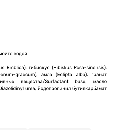
мойте водой
 Emblica), гибискус (Hibiskus Rosa-sinensis),
enum-graecum), амла (Eclipta alba), гранат
тивные вещества/Surfactant base, масло
iazolidinyl urea, йодопропинил бутилкарбамат