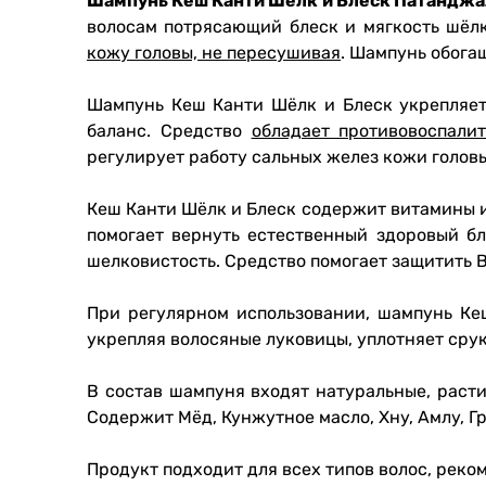
Шампунь Кеш Канти Шёлк и Блеск Патанджали (
волосам потрясающий блеск и мягкость шёл
кожу головы, не пересушивая
. Шампунь обога
Шампунь Кеш Канти Шёлк и Блеск укрепляет 
баланс. Средство
обладает противовоспали
регулирует работу сальных желез кожи головы
Кеш Канти Шёлк и Блеск содержит витамины и
помогает вернуть естественный здоровый бл
шелковистость. Средство помогает защитить 
При регулярном использовании, шампунь Кеш
укрепляя волосяные луковицы, уплотняет срукт
В состав шампуня входят натуральные, раст
Содержит Мёд, Кунжутное масло, Хну, Амлу, Г
Продукт подходит для всех типов волос, реко