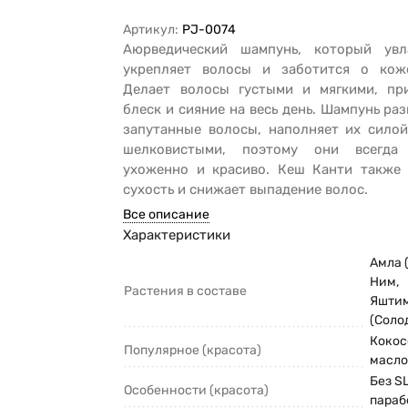
Артикул:
PJ-0074
Аюрведический шампунь, который ув
укрепляет волосы и заботится о кож
Делает волосы густыми и мягкими, пр
блеск и сияние на весь день. Шампунь ра
запутанные волосы, наполняет их силой
шелковистыми, поэтому они всегда 
ухоженно и красиво. Кеш Канти также 
сухость и снижает выпадение волос.
Все описание
Характеристики
Амла 
Ним,
Растения в составе
Яшти
(Соло
Кокос
Популярное (красота)
масл
Без SL
Особенности (красота)
параб