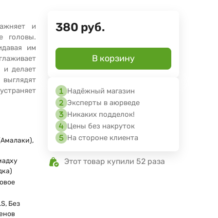
380
руб.
лажняет и
е головы.
идавая им
В корзину
зглаживает
 и делает
выглядят
устраняет
Надёжный магазин
Эксперты в аюрведе
Никаких подделок!
Цены без накруток
На стороне клиента
(Амалаки),
мадху
Этот товар купили 52 раза
дка)
овое
о
S, Без
енов