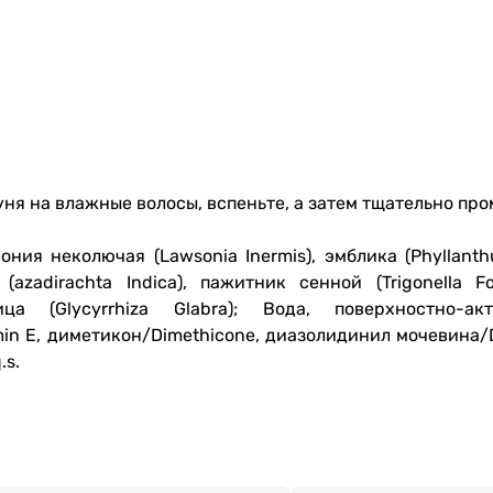
я на влажные волосы, вспеньте, а затем тщательно про
ия неколючая (Lawsonia Inermis), эмблика (Phyllanthus
(azadirachta Indica), пажитник сенной (Trigonella Fo
ца (Glycyrrhiza Glabra); Вода, поверхностно-ак
min E, диметикон/Dimethicone, диазолидинил мочевина/D
.s.