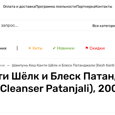
Оплата и доставка
Программа лояльности
Партнерка
Контакты
Все категор
|
✦ Хиты
✔ Новинки
⚑ Скидки
ния
уни
Шампунь Кеш Канти Шёлк и Блеск Патанджали (Kesh Kanti Silk
и Шёлк и Блеск Патан
 Cleanser Patanjali), 20